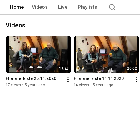
Home
Videos
Live
Playlists
Videos
19:28
20:02
Flimmerkiste 25.11.2020
Flimmerkiste 11 11 2020
17 views
•
5 years ago
16 views
•
5 years ago