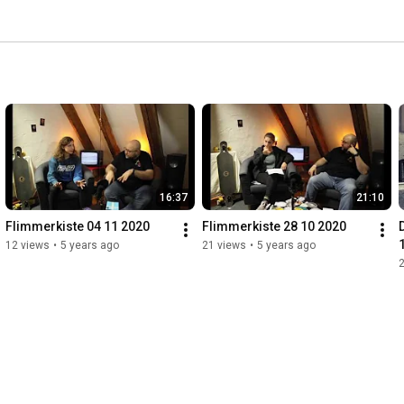
16:37
21:10
Flimmerkiste 04 11 2020
Flimmerkiste 28 10 2020
12 views
•
5 years ago
21 views
•
5 years ago