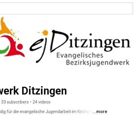
erk Ditzingen
33 subscribers
•
24 videos
dig für die evangelische Jugendarbeit im Kirchenbezirk 
...more