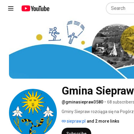
Gmina Siepraw
@gminasiepraw3580
•
68 subscriber
Gminy Siepraw rozciąga się na Pogórzu
siepraw.pl
and 2 more links
Subscribe