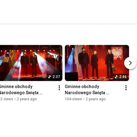
2:37
2:46
Gminne obchody 
Gminne obchody 
Narodowego Święta 
Narodowego Święta 
Niepodległości, Siepraw, 
Niepodległości, Siepraw, 
92 views
•
2 years ago
104 views
•
2 years ago
10.11.2023
10.11.2023