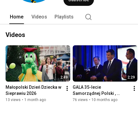
Home
Videos
Playlists
Videos
2:49
2:29
Małopolski Dzień Dziecka w 
GALA 35-lecie  
Sieprawiu 2026
Samorządnej Polski , 
Siepraw 6 września 2025
13 views
•
1 month ago
76 views
•
10 months ago