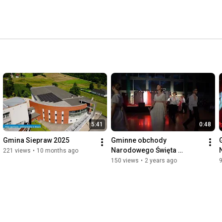
5:41
0:48
Gmina Siepraw 2025
Gminne obchody 
Narodowego Święta 
221 views
•
10 months ago
Niepodległości, Siepraw, 
150 views
•
2 years ago
10.11.2023