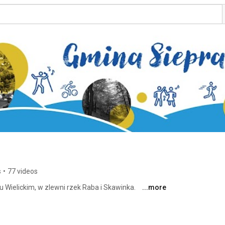
s
•
77 videos
 Wielickim, w zlewni rzek Raba i Skawinka. 
...more