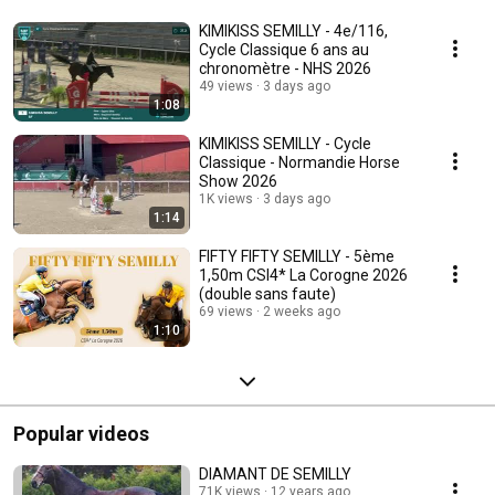
KIMIKISS SEMILLY - 4e/116,
Cycle Classique 6 ans au
chronomètre - NHS 2026
49 views
3 days ago
1:08
KIMIKISS SEMILLY - Cycle
Classique - Normandie Horse
Show 2026
1K views
3 days ago
1:14
FIFTY FIFTY SEMILLY - 5ème
1,50m CSI4* La Corogne 2026
(double sans faute)
69 views
2 weeks ago
1:10
Popular videos
DIAMANT DE SEMILLY
71K views
12 years ago