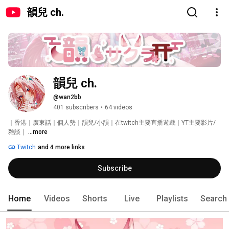
韻兒 ch.
韻兒 ch.
@wan2bb
401 subscribers
•
64 videos
｜香港｜廣東話｜個人勢｜韻兒/小韻｜在twitch主要直播遊戲｜YT主要影片/
雜談｜ 
...more
Twitch
and 4 more links
Subscribe
Home
Videos
Shorts
Live
Playlists
Search