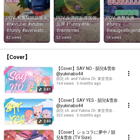
POV: 有隻猩猩趺落水 
POV:反彈你反彈我個
POV: 應擊反應 
#hkvtuber #vtuber 
反彈 #funny #hk 
#funny 
#funny #overwatch 
#hkmemes 
#leaugeoflegend
#vendetta #winston
#leaugeoflegends 
#aram #hkvtuber
82 views
52 views
1K views
#vtuber
#hk
【Cover】
【Cover】SAY NO - 韻兒&雪奈
韻兒 ch. and Yukina Ch. 東堂雪奈【HK Vtuber】
164 views
3 months ago
3:41
【Cover】SAY YES - 韻兒&雪奈
韻兒 ch. and Yukina Ch. 東堂雪奈【HK Vtuber】
353 views
3 months ago
3:40
【Cover】ショコラに夢中 / 韻
兒&雪奈 (TV Size)