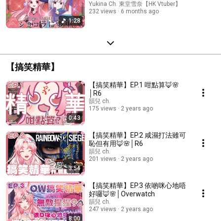
Yukina Ch. 東堂雪奈【HK Vtuber】
232 views
6 months ago
1:28
【搞笑精華】
【搞笑精華】EP.1 咁點算🦊🌸
│R6
韻兒 ch.
175 views
2 years ago
0:43
【搞笑精華】EP.2 咸濕打法雖可
恥但有用🦊🌸│R6
韻兒 ch.
201 views
2 years ago
3:54
【搞笑精華】EP.3 依啲咪心地唔
好囉🦊🌸│Overwatch
韻兒 ch.
247 views
2 years ago
8:00