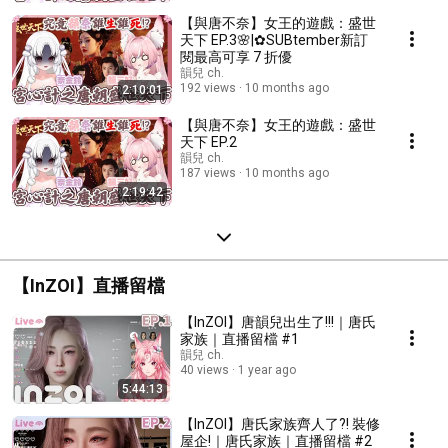
【與唐不奈】女王的遊戲：盛世
天下 EP.3🌸|✿SUBtember新訂
閱最高可享 7 折優
韻兒 ch.
192 views
10 months ago
2:10:01
【與唐不奈】女王的遊戲：盛世
天下 EP.2
韻兒 ch.
187 views
10 months ago
2:19:42
【InZOI】直播留檔
【InZOI】唐韻兒出生了!!!｜唐氏
家族｜直播留檔 #1
韻兒 ch.
40 views
1 year ago
5:44:13
【InZOI】唐氏家族齊人了?! 裝修
屋企!｜唐氏家族｜直播留檔 #2