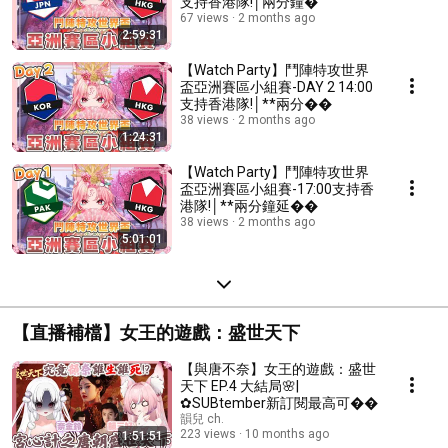
支持香港隊!│兩分鐘�
67 views
2 months ago
2:59:31
【Watch Party】鬥陣特攻世界
盃亞洲賽區小組賽-DAY 2 14:00
支持香港隊!│**兩分��
38 views
2 months ago
1:24:31
【Watch Party】鬥陣特攻世界
盃亞洲賽區小組賽-17:00支持香
港隊!│**兩分鐘延��
38 views
2 months ago
5:01:01
【直播補檔】女王的遊戲：盛世天下
【與唐不奈】女王的遊戲：盛世
天下 EP.4 大結局🌸|
✿SUBtember新訂閱最高可��
韻兒 ch.
223 views
10 months ago
1:51:51