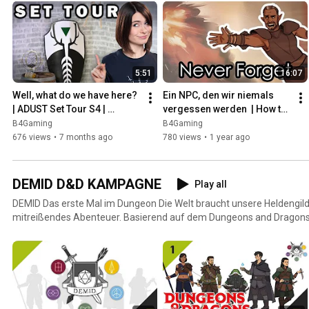
5:51
16:07
Well, what do we have here? 
Ein NPC, den wir niemals 
| ADUST Set Tour S4 | 
vergessen werden  | How to 
Dungeons and Dragons
ADUST | Dungeons and 
B4Gaming
B4Gaming
Dragons
676 views
•
7 months ago
780 views
•
1 year ago
DEMID D&D KAMPAGNE
Play all
DEMID Das erste Mal im Dungeon Die Welt braucht unsere Heldengild
mitreißendes Abenteuer. Basierend auf dem Dungeons and Dragons Regelwerk der fünften
Edition.