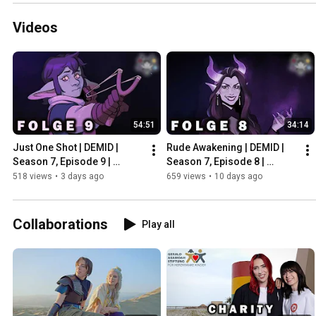
Videos
54:51
34:14
Just One Shot | DEMID | 
Rude Awakening | DEMID | 
Season 7, Episode 9 | 
Season 7, Episode 8 | 
Dungeons and Dragons
Dungeons and Dragons
518 views
•
3 days ago
659 views
•
10 days ago
Collaborations
Play all