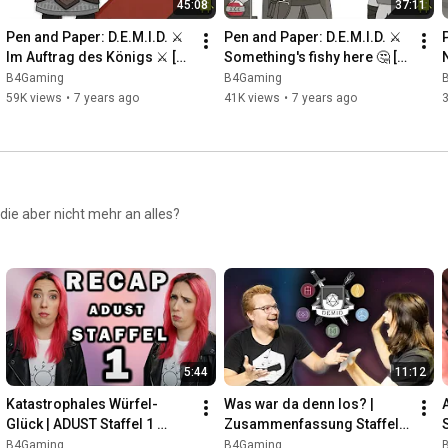
45:08
37:11
Pen and Paper: D.E.M.I.D. ⚔️ 
Pen and Paper: D.E.M.I.D. ⚔️ 
Im Auftrag des Königs ⚔️ [2] 
Something's fishy here 🤔 [3] 
Dungeons and Dragons 
Dungeons and Dragons 
B4Gaming
B4Gaming
Deutsch
German
59K views
•
7 years ago
41K views
•
7 years ago
die aber nicht mehr an alles?
5:44
11:12
Katastrophales Würfel-
Was war da denn los? | 
Glück | ADUST Staffel 1 
Zusammenfassung Staffel 5 
Zusammenfassung | 
DEMID
B4Gaming
B4Gaming