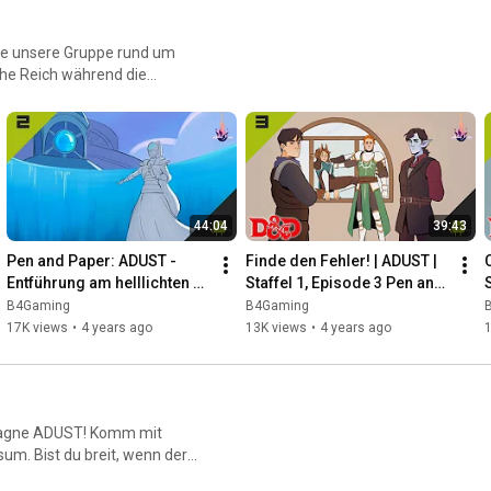
te unsere Gruppe rund um
che Reich während die
rschwimmen.
44:04
39:43
Pen and Paper: ADUST - 
Finde den Fehler! | ADUST | 
Entführung am helllichten 
Staffel 1, Episode 3 Pen and 
S
Tag! Staffel 1, Episode 2 DnD 
Paper
B4Gaming
B4Gaming
Deutsch
17K views
•
4 years ago
13K views
•
4 years ago
pagne ADUST! Komm mit