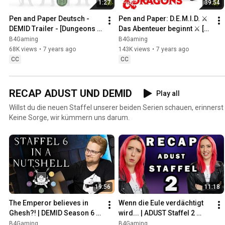
1:27
39:54
Pen and Paper Deutsch - 
Pen and Paper: D.E.M.I.D. ⚔️ 
DEMID Trailer - [Dungeons 
Das Abenteuer beginnt ⚔️ [1] 
and Dragons]
Dungeons and Dragons 
B4Gaming
B4Gaming
Deutsch
68K views
•
7 years ago
143K views
•
7 years ago
CC
CC
RECAP ADUST UND DEMID
Play all
Willst du die neuen Staffel unserer beiden Serien schauen, erinnerst 
Keine Sorge, wir kümmern uns darum.
19:56
11:18
The Emperor believes in 
Wenn die Eule verdächtigt 
Ghesh?! | DEMID Season 6 
wird... | ADUST Staffel 2 
Recap
Zusammenfassung | 
B4Gaming
B4Gaming