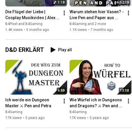
1:18
6:52:18
Die Flügel der Liebe | 
Warum stehen hier Vasen? - 
Cosplay Musikvideo | Alex 
Live Pen and Paper aus 
Warren - Ordinary
Ghana
B4Pixel and B4Gaming
B4Gaming and 2 more
1.4K views
•
5 months ago
1.1K views
•
7 months ago
D&D ERKLÄRT
Play all
6:59
13:14
Ich werde ein Dungeon 
Wie Würfel ich in Dungeons 
Master ⚔️ Pen and Petra
and Dragons? ⚔️ Pen and 
Petra
B4Gaming
B4Gaming
17K views
•
5 years ago
17K views
•
5 years ago