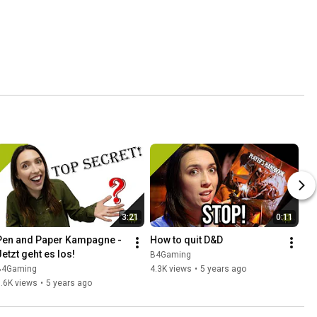
3:21
0:11
Pen and Paper Kampagne -  
How to quit D&D
Jetzt geht es los!
B4Gaming
B4Gaming
4.3K views
•
5 years ago
.6K views
•
5 years ago