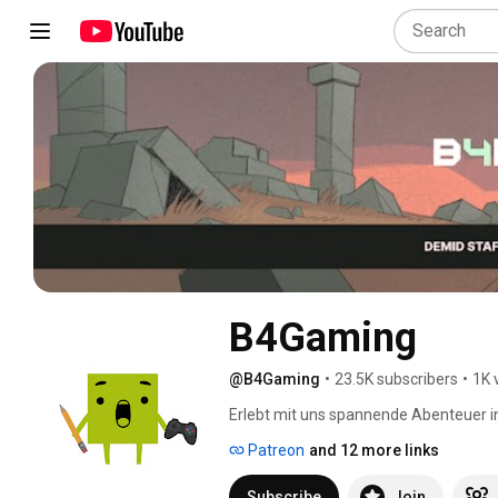
B4Gaming
@B4Gaming
•
23.5K subscribers
•
1K 
Erlebt mit uns spannende Abenteuer i
Patreon
and 12 more links
Subscribe
Join