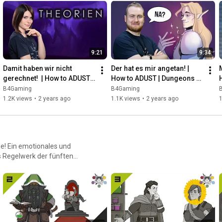
9:21
9:34
Damit haben wir nicht 
Der hat es mir angetan! | 
gerechnet!  | How to ADUST | 
How to ADUST | Dungeons 
Dungeons and Dragons
and Dragons
B4Gaming
B4Gaming
1.2K views
•
2 years ago
1.1K views
•
2 years ago
1
e! Ein emotionales und