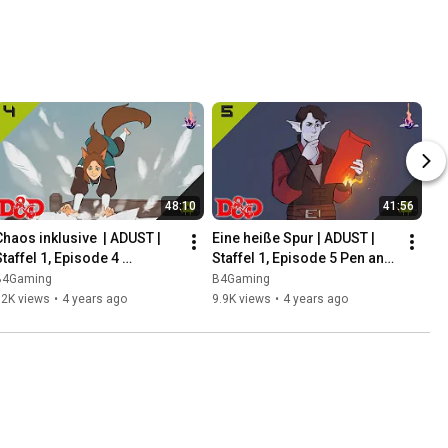
48:10
41:56
Chaos inklusive  | ADUST | 
Eine heiße Spur | ADUST | 
taffel 1, Episode 4 
Staffel 1, Episode 5 Pen and 
Dungeons and Dragons
Paper
B4Gaming
B4Gaming
12K views
•
4 years ago
9.9K views
•
4 years ago