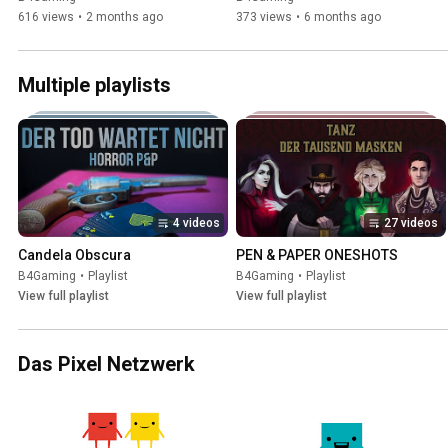
Dungeons and Dragons
616 views
•
2 months ago
373 views
•
6 months ago
Multiple playlists
4 videos
27 videos
Candela Obscura
PEN & PAPER ONESHOTS
B4Gaming
•
Playlist
B4Gaming
•
Playlist
View full playlist
View full playlist
Das Pixel Netzwerk