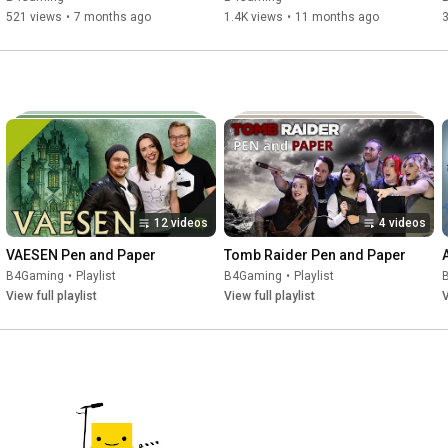
Dungeons and Dragons
521 views
•
7 months ago
1.4K views
•
11 months ago
3
12 videos
4 videos
VAESEN Pen and Paper
Tomb Raider Pen and Paper
B4Gaming
•
Playlist
B4Gaming
•
Playlist
View full playlist
View full playlist
V