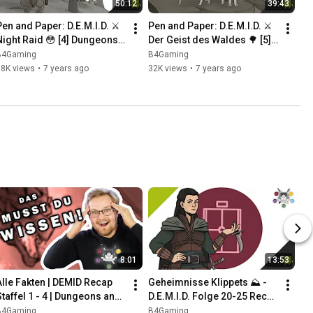
50:12
39:43
Pen and Paper: D.E.M.I.D. ⚔️ 
Pen and Paper: D.E.M.I.D. ⚔️ 
Night Raid 😳 [4] Dungeons 
Der Geist des Waldes 🌳 [5] 
and Dragons German
Dungeons and Dragons 
B4Gaming
B4Gaming
Deutsch
38K views
•
7 years ago
32K views
•
7 years ago
8:01
13:53
Alle Fakten | DEMID Recap 
Geheimnisse Klippets ⛰ - 
Staffel 1 - 4 | Dungeons and 
D.E.M.I.D. Folge 20-25 Recap 
Dragons
| Pen & Paper [Dungeons 
B4Gaming
B4Gaming