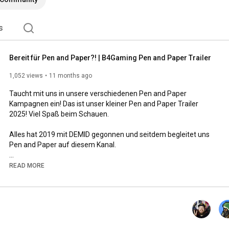
s
Bereit für Pen and Paper?! | B4Gaming Pen and Paper Trailer
1,052 views
11 months ago
Taucht mit uns in unsere verschiedenen Pen and Paper 
Kampagnen ein! Das ist unser kleiner Pen and Paper Trailer 
2025! Viel Spaß beim Schauen. 

Alles hat 2019 mit DEMID gegonnen und seitdem begleitet uns 
Pen and Paper auf diesem Kanal.  

READ MORE
►Unterstützt uns 
https://b4pixel.de/support/
►Discord: 
https://b4p.to/discord
Folgt uns doch auf Instagram 📷
