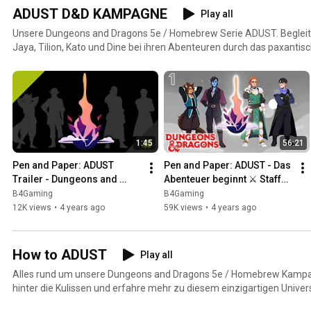
ADUST D&D KAMPAGNE
Play all
Unsere Dungeons and Dragons 5e / Homebrew Serie ADUST. Beglei
Jaya, Tilion, Kato und Dine bei ihren Abenteuren durch das paxantis
Grenzen zwischen gut und böse, richtig und falsch immer mehr ve
1:45
56:21
Pen and Paper: ADUST 
Pen and Paper: ADUST - Das 
Trailer - Dungeons and 
Abenteuer beginnt ⚔️ Staffel 
Dragons
1, Episode 1 Dungeons and 
B4Gaming
B4Gaming
Dragons Deutsch
12K views
•
4 years ago
59K views
•
4 years ago
How to ADUST
Play all
Alles rund um unsere Dungeons and Dragons 5e / Homebrew Kam
hinter die Kulissen und erfahre mehr zu diesem einzigartigen Universum. Bist du breit, wenn der
Würfel fällt?