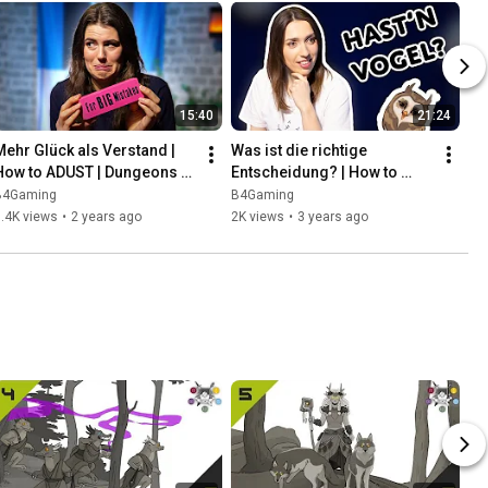
15:40
21:24
Mehr Glück als Verstand | 
Was ist die richtige 
How to ADUST | Dungeons 
Entscheidung? | How to 
and Dragons
ADUST | Dungeons and 
B4Gaming
B4Gaming
Dragons
.4K views
•
2 years ago
2K views
•
3 years ago