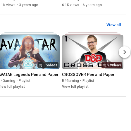
and Dragons]
.1K views
•
3 years ago
6.1K views
•
6 years ago
View all
3 videos
9 videos
AVATAR Legends Pen and Paper
CROSSOVER Pen and Paper
B4Gaming
•
Playlist
B4Gaming
•
Playlist
iew full playlist
View full playlist