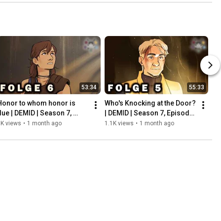
53:34
55:33
Honor to whom honor is 
Who's Knocking at the Door? 
due | DEMID | Season 7, 
| DEMID | Season 7, Episode 
Episode 6 | Dungeons and 
5 | Dungeons and Dragons
1K views
•
1 month ago
1.1K views
•
1 month ago
Dragons