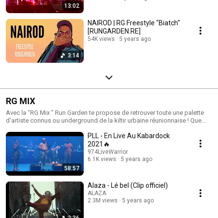
13:02
NAIROD | RG Freestyle "Biatch"
[RUNGARDEN.RE]
54K views
5 years ago
3:14
RG MIX
Avec la "RG Mix " Run Garden te propose de retrouver toute une palette
d'artiste connus ou underground de la kiltir urbaine réunionnaise ! Que
cela soit pour soulèver de la fonte,pour le boulot,des moments
PLL - En Live Au Kabardock
romantiques ou en famille, RG te fournit de quoi colorer tes instants !
Retrouvez ces artistes et leurs projets sur notre site via des
2021🔥
articles,analyses et interviews! Bonne écoute les G's !
974LiveWarrior
6.1K views
5 years ago
58:57
Alaza - Lé bel (Clip officiel)
ALAZA
2.3M views
5 years ago
2:36