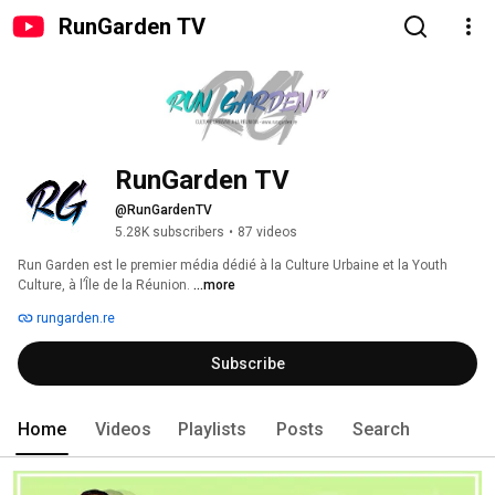
RunGarden TV
RunGarden TV
@RunGardenTV
5.28K subscribers
•
87 videos
Run Garden est le premier média dédié à la Culture Urbaine et la Youth 
Culture, à l’Île de la Réunion. 
...more
rungarden.re
Subscribe
Home
Videos
Playlists
Posts
Search