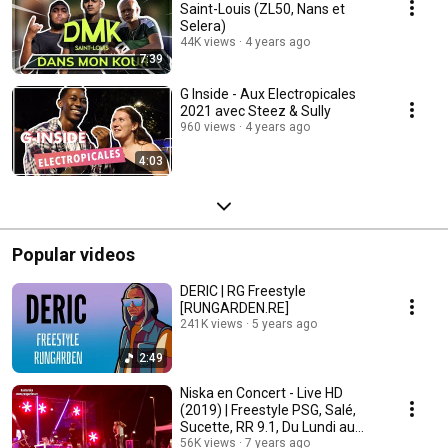
Saint-Louis (ZL50, Nans et
Selera)
44K views
4 years ago
7:39
G Inside - Aux Electropicales
2021 avec Steez & Sully
960 views
4 years ago
4:03
Popular videos
DERIC | RG Freestyle
[RUNGARDEN.RE]
241K views
5 years ago
2:49
Niska en Concert - Live HD
(2019) | Freestyle PSG, Salé,
Sucette, RR 9.1, Du Lundi au
Lundi
56K views
7 years ago