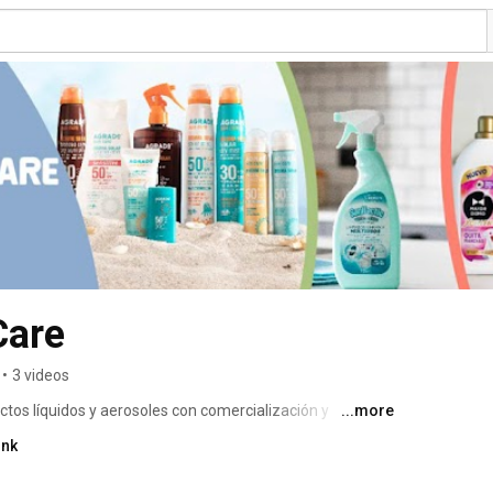
Care
•
3 videos
tos líquidos y aerosoles con comercialización y 
...more
ink