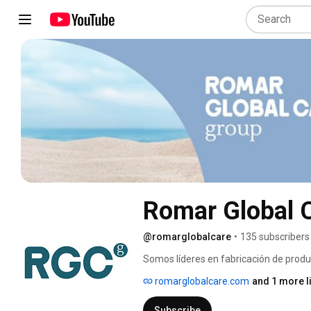
Romar Global 
@romarglobalcare
•
135 subscribers
Somos líderes en fabricación de produc
distribución a nivel internacional 
romarglobalcare.com
and 1 more l
Subscribe