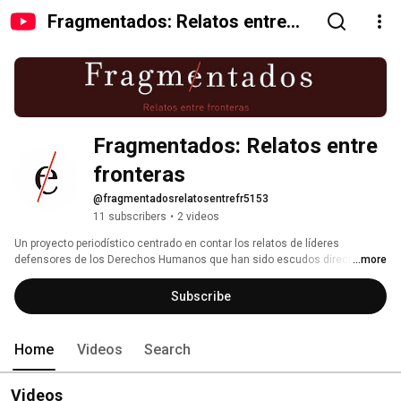
Fragmentados: Relatos entre
fronteras
Fragmentados: Relatos entre 
fronteras
@fragmentadosrelatosentrefr5153
11 subscribers
•
2 videos
Un proyecto periodístico centrado en contar los relatos de líderes 
defensores de los Derechos Humanos que han sido escudos directos de 
...more
conflictos que no terminan. Cuando callas a los líderes, sofocas la 
esperanza de construir una sociedad con menos sufrimiento. 
Subscribe
Home
Videos
Search
Videos