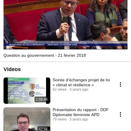
Question au gouvernement - 21 février 2018
Videos
Soirée d'échanges projet de loi
« climat et résilience »
62 views
5 years ago
2:08:48
Présentation du rapport - DDF
Diplomatie féministe APD
79 views
5 years ago
42:34