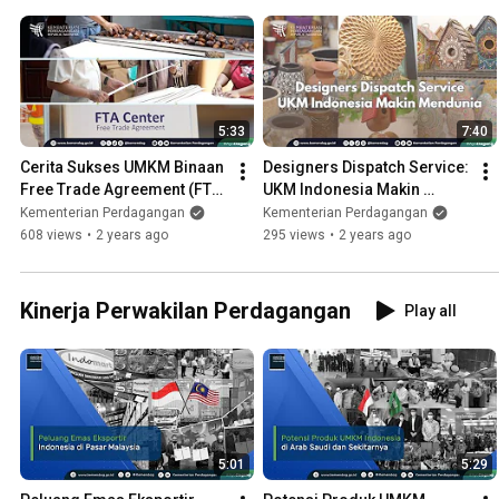
5:33
7:40
Cerita Sukses UMKM Binaan 
Designers Dispatch Service: 
Free Trade Agreement (FTA) 
UKM Indonesia Makin 
Center Semarang
Mendunia
Kementerian Perdagangan
Kementerian Perdagangan
608 views
•
2 years ago
295 views
•
2 years ago
Kinerja Perwakilan Perdagangan
Play all
5:01
5:29