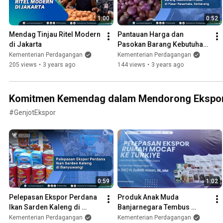
1:00
0:52
Mendag Tinjau Ritel Modern 
Pantauan Harga dan 
di Jakarta
Pasokan Barang Kebutuhan 
Pokok di Pasar Rasamala, 
Kementerian Perdagangan
Kementerian Perdagangan
Semarang
205 views
•
3 years ago
144 views
•
3 years ago
Komitmen Kemendag dalam Mendorong Ekspo
#GenjotEkspor
0:59
1:02
Pelepasan Ekspor Perdana 
Produk Anak Muda 
Ikan Sarden Kaleng di 
Banjarnegara Tembus 
Banyuwangi
Pasar Global
Kementerian Perdagangan
Kementerian Perdagangan