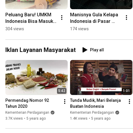
Peluang Baru! UMKM 
Manisnya Gula Kelapa 
Indonesia Bisa Masuk 
Indonesia di Pasar 
Rantai Pasok Tailan
Dunia
304 views
174 views
Iklan Layanan Masyarakat
Play all
5:42
1:01
Permendag Nomor 92 
Tunda Mudik, Mari Belanja 
Tahun 2020
Buatan Indonesia
Kementerian Perdagangan
Kementerian Perdagangan
3.7K views
•
5 years ago
1.4K views
•
5 years ago