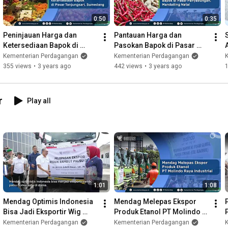
0:50
0:35
Peninjauan Harga dan 
Pantauan Harga dan 
Ketersediaan Bapok di 
Pasokan Bapok di Pasar 
Pasar Tanjungsari, 
Panyabungan, Mandailing 
Kementerian Perdagangan
Kementerian Perdagangan
Sumedang
Natal
355 views
•
3 years ago
442 views
•
3 years ago
r
Play all
1:01
1:08
Mendag Optimis Indonesia 
Mendag Melepas Ekspor 
Bisa Jadi Eksportir Wig 
Produk Etanol PT Molindo 
Nomor Wahid di Dunia
Raya Industrial
Kementerian Perdagangan
Kementerian Perdagangan