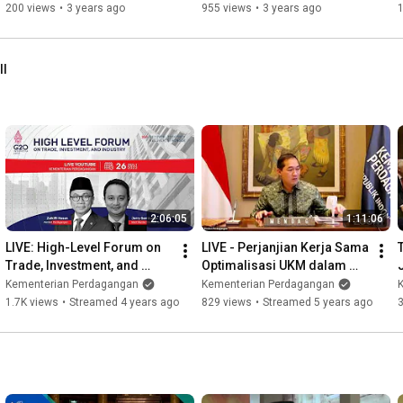
200 views
•
3 years ago
955 views
•
3 years ago
ll
2:06:05
1:11:06
LIVE: High-Level Forum on 
LIVE - Perjanjian Kerja Sama 
Trade, Investment, and 
Optimalisasi UKM dalam 
Industry (HLF on TII)
Memenuhi Kebutuhan 
Kementerian Perdagangan
Kementerian Perdagangan
Jemaah Haji dan Umrah
1.7K views
•
Streamed 4 years ago
829 views
•
Streamed 5 years ago