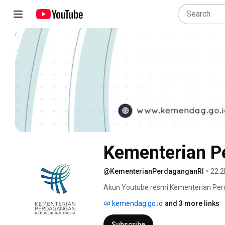
Kementerian P
@KementerianPerdaganganRI
•
22.2
Akun Youtube resmi Kementerian Perd
kemendag.go.id
and 3 more links
Subscribe