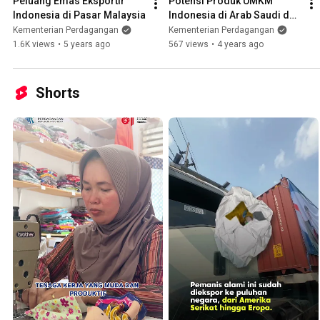
Peluang Emas Eksportir 
Potensi Produk UMKM 
Indonesia di Pasar Malaysia
Indonesia di Arab Saudi dan 
Sekitarnya
Kementerian Perdagangan
Kementerian Perdagangan
1.6K views
•
5 years ago
567 views
•
4 years ago
Shorts