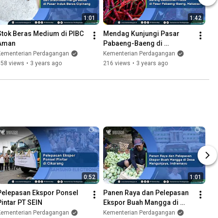
1:01
1:42
Stok Beras Medium di PIBC 
Mendag Kunjungi Pasar 
Aman
Pabaeng-Baeng di 
Makassar, Sulawesi Selatan
Kementerian Perdagangan
Kementerian Perdagangan
158 views
•
3 years ago
216 views
•
3 years ago
0:52
1:01
Pelepasan Ekspor Ponsel 
Panen Raya dan Pelepasan 
Pintar PT SEIN
Ekspor Buah Mangga di 
Desa Mangunjaya, 
Kementerian Perdagangan
Kementerian Perdagangan