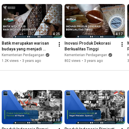
kali ini, Mendag menyampaikan tongkat estafet kepemimpinan 
kepada Menteri Perdagangan dan Perindustrian Laos.

Akun Youtube resmi Kementerian Perdagangan Republik 
Indonesia.

Silahkan Berlangganan. 

4:25
4:17
Batik merupakan warisan 
Inovasi Produk Dekorasi 
Akun Lainnya : 

budaya yang menjadi 
Berkualitas Tinggi
Twitter : @kemendag

identitas dan kebanggaan 
Kementerian Perdagangan
Kementerian Perdagangan
Facebook : Kementerian Perdagangan

bangsa Indonesia
1.2K views
•
3 years ago
802 views
•
3 years ago
Instagram : @kemendag

 -------------------------------------------------------------------------------
--------------------------------- 

Official Youtube channel of Ministry of Trade of The Republic of 
Indonesia.

Please Subscribe. 

Other Accounts :

Twitter : @kemendag

Facebook : Kementerian Perdagangan

Instagram : @kemendag

3:10
3:32