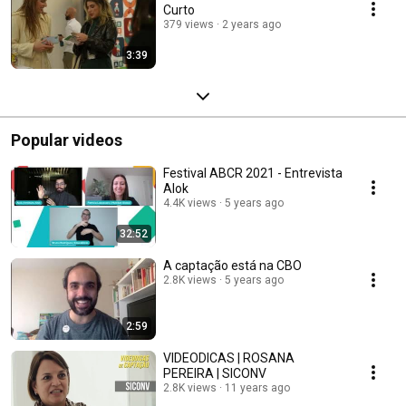
Curto
379 views
2 years ago
3:39
Popular videos
Festival ABCR 2021 - Entrevista
Alok
4.4K views
5 years ago
32:52
A captação está na CBO
2.8K views
5 years ago
2:59
VIDEODICAS | ROSANA
PEREIRA | SICONV
2.8K views
11 years ago