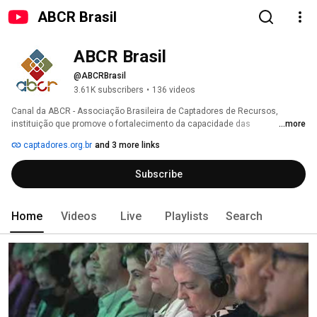
ABCR Brasil
ABCR Brasil
@ABCRBrasil
3.61K subscribers
•
136 videos
Canal da ABCR - Associação Brasileira de Captadores de Recursos, 
instituição que promove o fortalecimento da capacidade das 
...more
organizações da sociedade civil serem financeiramente sustentáveis e 
captadores.org.br
and 3 more links
gerarem mais impacto. Nesse canal estarão vídeos relacionados à ABCR, 
captação de recursos, doação e muito mais! 
Subscribe
Home
Videos
Live
Playlists
Search