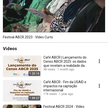
Festival ABCR 2023 - Vídeo Curto
Videos
Café ABCR | Lançamento do
Censo ABCR 2025: os dados
que revelam a realidade da
captação no Brasil
38 views
1 month ago
1:25:10
Café ABCR - Fim da USAID e
impactos na captação
internacional
178 views
1 year ago
1:09:27
Festival ABCR 2024 - Vídeo