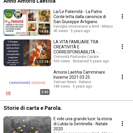
Anno Amoris Laetitia
La/Le Paternità - La Patris
Corde letta dalla canonica di
San Giuseppe Artigiano
Famiglie missionarie a Km0 - Milano
45 views
5 years ago
14:48
LA VITA FAMILIARE TRA
CREATIVITÀ E
CORRESPONSABILITÀ -
Eugenio Di Giovine
Comunità Pastorale Cairate
500 views
Streamed 5 years ago
1:12:19
Amoris Laetitia Camminare
Insieme 2021.03.25
Vatican News - Italiano
18K views
5 years ago
3:40
Storie di carta e Parola.
E vide una grande luce: la storia
di Lukàs la Sentinella - Natale
2020