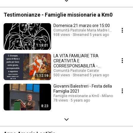
Testimonianze - Famiglie missionarie a Km0
Domenica 21 marzo ore 15:00
Comunità Pastorale Maria Madre Immacolata (
938 views
Streamed 5 years ago
1:19:01
LA VITA FAMILIARE TRA
CREATIVITÀ E
CORRESPONSABILITÀ -
Eugenio Di Giovine
Comunità Pastorale Cairate
500 views
Streamed 5 years ago
1:12:19
Giovanni Balestreri - Festa della
Famiglia 2021
Famiglie missionarie a Km0 - Milano
78 views
5 years ago
8:23