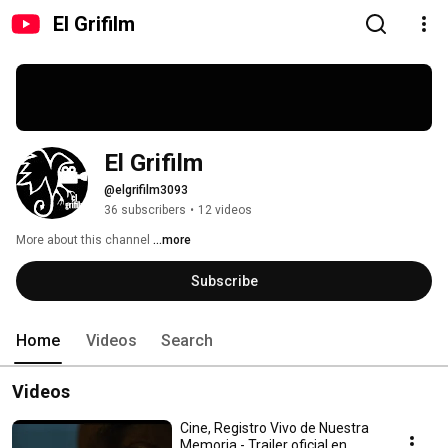
El Grifilm
El Grifilm
@elgrifilm3093
36 subscribers
•
12 videos
More about this channel
...more
Subscribe
Home
Videos
Search
Videos
Cine, Registro Vivo de Nuestra
Memoria - Trailer oficial en