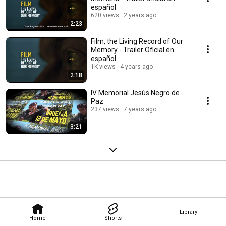
español
620 views
2 years ago
2:23
Film, the Living Record of Our
Memory - Trailer Oficial en
español
1K views
4 years ago
2:18
IV Memorial Jesús Negro de
Paz
237 views
7 years ago
3:21
Library
Home
Shorts