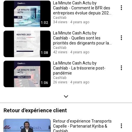
La Minute Cash Actu by
Cashlab - Comment le BFR des
entreprises évolue depuis 2020
?
Cashlab
34 views
4 years ago
1:02
La Minute Cash Actu by
Cashlab - Quelles sont les
priorités des dirigeants pour la
rentrée 2021 ?
Cashlab
42 views
4 years ago
1:08
La Minute Cash Actu by
Cashlab - La trésorerie post-
pandémie
Cashlab
26 views
4 years ago
1:06
Retour d'expérience client
Retour d'expérience Transports
Capelle - Partenariat Kyriba &
Cashlab