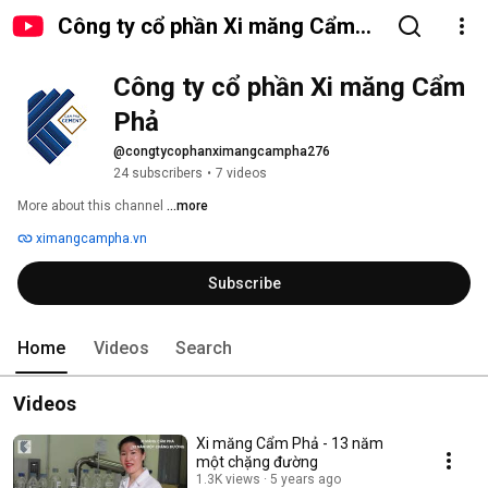
Công ty cổ phần Xi măng Cẩm
Phả
Công ty cổ phần Xi măng Cẩm 
Phả
@congtycophanximangcampha276
24 subscribers
•
7 videos
More about this channel
...more
ximangcampha.vn
Subscribe
Home
Videos
Search
Videos
Xi măng Cẩm Phả - 13 năm
một chặng đường
1.3K views
5 years ago