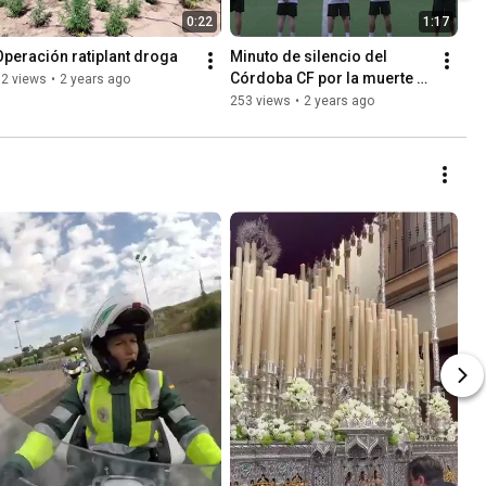
0:22
1:17
Operación ratiplant droga
Minuto de silencio del 
Córdoba CF por la muerte 
32 views
•
2 years ago
de Álvaro Prieto
253 views
•
2 years ago