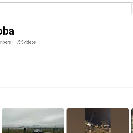
oba
ribers
•
1.5K videos