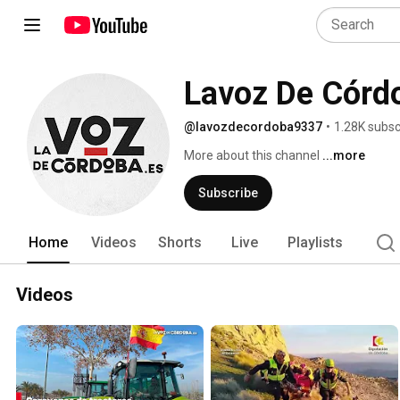
Lavoz De Córd
@lavozdecordoba9337
•
1.28K subsc
More about this channel
...more
Subscribe
Home
Videos
Shorts
Live
Playlists
Videos