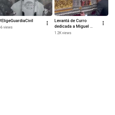
#EligeGuardiaCivil
Levantá de Curro 
dedicada a Miguel 
66 views
Jiménez Güeto
1.2K views