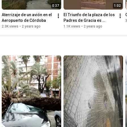
0:37
1:02
Aterrizaje de un avión en el 
El Triunfo de la plaza de los 
Aeropuerto de Córdoba
Padres de Gracia es 
derribado por un árbol 
2.3K views
•
2 years ago
1.1K views
•
2 years ago
caído por el temporal