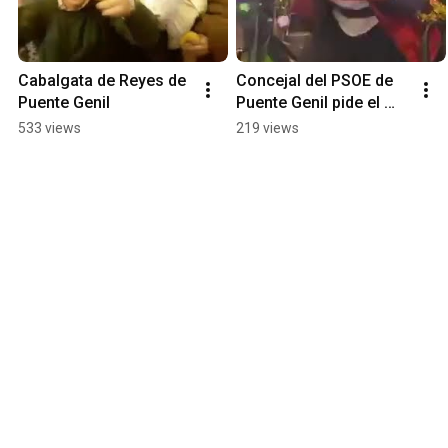
Cabalgata de Reyes de 
Concejal del PSOE de 
Puente Genil
Puente Genil pide el 
voto en la cabalgata
533 views
219 views