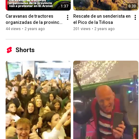
1:37
0:30
Caravanas de tractores 
Rescate de un senderista en 
organizadas de la provincia 
el Pico de la Tiñosa
van a protestar en El Arenal
44 views
•
2 years ago
201 views
•
2 years ago
Shorts