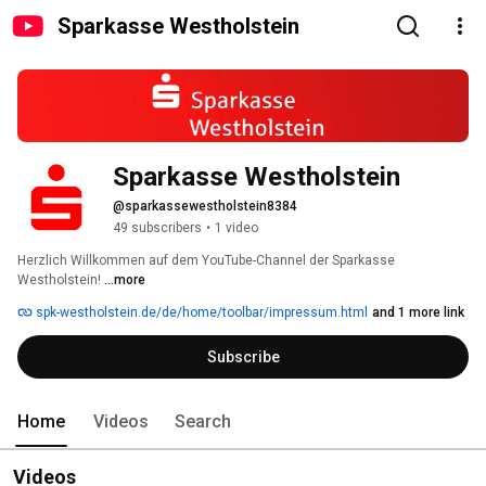
Sparkasse Westholstein
Sparkasse Westholstein
@sparkassewestholstein8384
49 subscribers
•
1 video
Herzlich Willkommen auf dem YouTube-Channel der Sparkasse 
Westholstein! 
...more
spk-westholstein.de/de/home/toolbar/impressum.html
and 1 more link
Subscribe
Home
Videos
Search
Videos