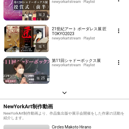
newyorkartstream · Playlist
3
21世紀アート ボーダレス展 匠
TOKYO2023
newyorkartstream · Playlist
1
第11回シャドーボックス展
newyorkartstream · Playlist
25
NewYorkArt制作動画
NewYorkArt制作動画より、作品集出版や展示会開催をした作家の活動を
紹介します。
Circles Makoto Hirano