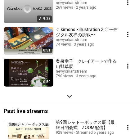
newyorkartstream
269 views
2 years ago
9:28
♢ kimono × illustration 2 ♢〜デ
ジタル友禅の挑戦〜
newyorkartstream
74 views
3 years ago
0:51
奥泉幸子 クレイアートで作る
山野草展
newyorkartstream
790 views
3 years ago
0:50
Past live streams
第9回シャドーボックス展【最
終日閉会式 ZOOM配信】
928 views
Streamed 5 years ago