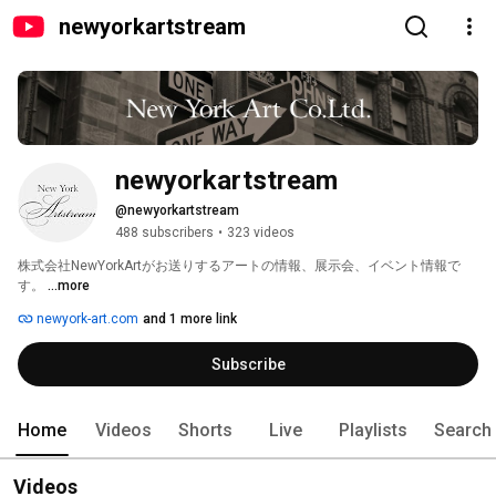
newyorkartstream
newyorkartstream
@newyorkartstream
488 subscribers
•
323 videos
株式会社NewYorkArtがお送りするアートの情報、展示会、イベント情報で
す。 
...more
newyork-art.com
and 1 more link
Subscribe
Home
Videos
Shorts
Live
Playlists
Search
Videos