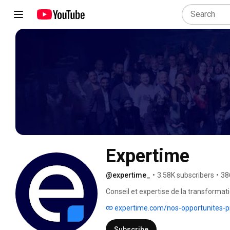
Expertime
@expertime_
•
3.58K subscribers
•
38
Conseil et expertise de la transformati
Microsoft. 
expertime.com/nos-opportunites-pr
Subscribe