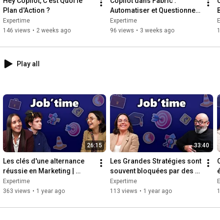
Hey Copilot, C'est Quoi le 
Copilot dans Fabric : 
U
Plan d'Action ?
Automatiser et Questionner 
Expertime sur les réseaux :  

vos données
Expertime
Expertime
💻 LinkedIn : 
https://www.linkedin.com/company/expe...
146 views
•
2 weeks ago
96 views
•
3 weeks ago
📷 Instagram : 
https://www.instagram.com/expertimeoff
🐣 X (Twitter) : 
https://x.com/expertime
🟦 Facebook : 
https://www.facebook.com/expertime
📰 Site Internet : 
https://expertime.com
Play all
#copilotstudio
#microsoft
#ia
26:15
33:40
Les clés d'une alternance 
Les Grandes Stratégies sont 
réussie en Marketing | 
souvent bloquées par des 
Job'time avec Andreia & 
micro détails - Job'time 
Expertime
Expertime
Leopold
avec Christophe
363 views
•
1 year ago
113 views
•
1 year ago