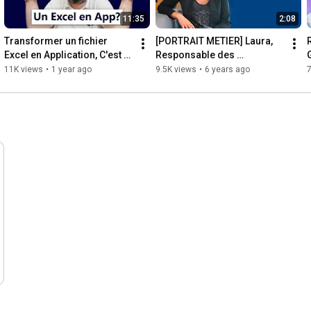
11:35
2:08
Transformer un fichier 
[PORTRAIT METIER] Laura, 
Excel en Application, C'est 
Responsable des 
possible ? (Power Apps)
Ressources Humaines
11K views
•
1 year ago
9.5K views
•
6 years ago
7