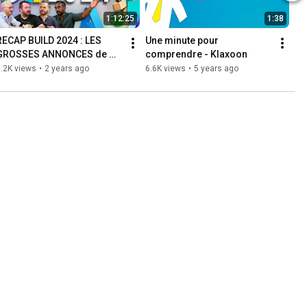
1:12:25
1:38
RECAP BUILD 2024 : LES 
Une minute pour 
GROSSES ANNONCES de 
comprendre - Klaxoon
Microsoft (GPT-4o, Copilot+ 
.2K views
•
2 years ago
6.6K views
•
5 years ago
PC, Github, Azure, Meta...)