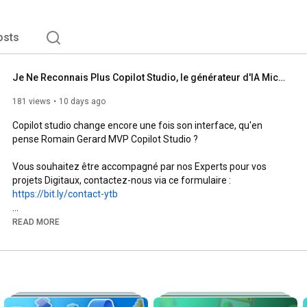
osts
Je Ne Reconnais Plus Copilot Studio, le générateur d'IA Microsoft
181 views
10 days ago
Copilot studio change encore une fois son interface, qu'en 
pense Romain Gerard MVP Copilot Studio ?

Vous souhaitez être accompagné par nos Experts pour vos 
projets Digitaux, contactez-nous via ce formulaire : 
https://bit.ly/contact-ytb
Expertime est une société de conseil en transformation 
READ MORE
digitale, experte des technologies Microsoft.

Nous accompagnons les entreprises dans le déploiement de 
solutions performantes en data & analytics, modern workplace, 
ainsi que dans la création d’applications et de sites web sur 
mesure.
