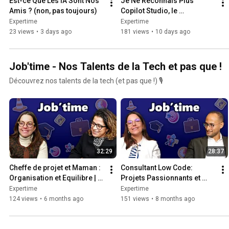
Est-ce Que Les IA Sont Nos 
Je Ne Reconnais Plus 
Amis ? (non, pas toujours)
Copilot Studio, le 
générateur d'IA Microsoft
Expertime
Expertime
23 views
•
3 days ago
181 views
•
10 days ago
Job'time - Nos Talents de la Tech et pas que !
Découvrez nos talents de la tech (et pas que !) 🎙
32:29
28:37
Cheffe de projet et Maman : 
Consultant Low Code: 
Organisation et Equilibre | 
Projets Passionnants et 
Job'time Nadia
Rapide grâce à la Power 
Expertime
Expertime
Platform | Jobtime Aimen
124 views
•
6 months ago
151 views
•
8 months ago