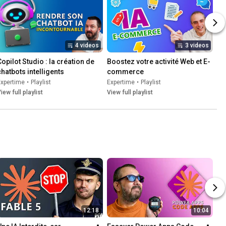
4 videos
3 videos
Copilot Studio : la création de 
Boostez votre activité Web et E-
chatbots intelligents
commerce
Expertime
•
Playlist
Expertime
•
Playlist
iew full playlist
View full playlist
12:18
10:04