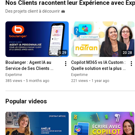
Nos Clients racontent leur Expérience avec Ex
Des projets client à découvrir 💼
5:29
20:28
Boulanger : Agent IA au 
Copilot M365 vs IA Custom : 
Service de Ses Clients 
Quelle solution est la plus 
(Conseil d'achat, SAV,  RDV,  
adaptée à mes besoins ? 
Expertime
Expertime
Notices…)
avec Natran
385 views
•
5 months ago
221 views
•
1 year ago
Popular videos