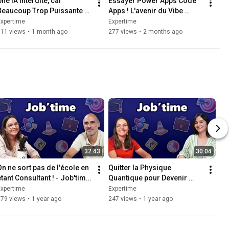
ne IA Interdite, car 
Essayer Power Apps Code 
Beaucoup Trop Puissante ? 
Apps ! L'avenir du Vibe 
(Claude Fable 5)
Coding dans VS Code
Expertime
Expertime
111 views
•
1 month ago
277 views
•
2 months ago
32:43
30:04
On ne sort pas de l'école en 
Quitter la Physique 
étant Consultant ! - Job'time 
Quantique pour Devenir 
avec Nicholas
Consultante Power Platform 
Expertime
Expertime
– Job'time avec Sirine
179 views
•
1 year ago
247 views
•
1 year ago