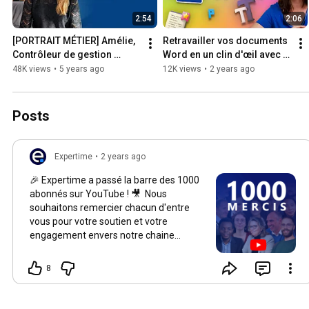
2:54
2:06
[PORTRAIT MÉTIER] Amélie, 
Retravailler vos documents 
Contrôleur de gestion 
Word en un clin d'œil avec 
confirmé
l'IA (Copilot M365)
48K views
•
5 years ago
12K views
•
2 years ago
Posts
Expertime
•
2 years ago
🎉 Expertime a passé la barre des 1000
abonnés sur YouTube ! 🎥 Nous
souhaitons remercier chacun d'entre
vous pour votre soutien et votre
engagement envers notre chaine
YouTube. Votre fidélité signifie
beaucoup pour nous, et nous avons
8
hâte de vous offrir encore plus de
contenu de qualité. 🤩 💫 Un immense
merci à tous nos incroyables