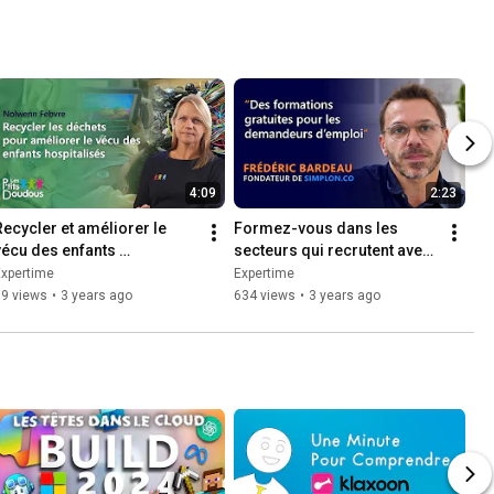
4:09
2:23
Recycler et améliorer le 
Formez-vous dans les 
vécu des enfants 
secteurs qui recrutent avec 
hospitalisés
Simplon.co !
Expertime
Expertime
79 views
•
3 years ago
634 views
•
3 years ago