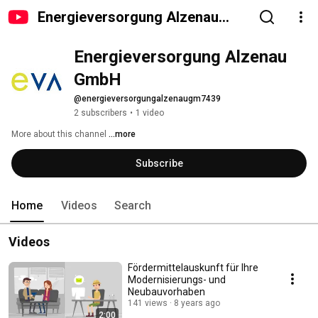
Energieversorgung Alzenau
GmbH
Energieversorgung Alzenau 
GmbH
@energieversorgungalzenaugm7439
2 subscribers
•
1 video
More about this channel
...more
Subscribe
Home
Videos
Search
Videos
Fördermittelauskunft für Ihre
Modernisierungs- und
Neubauvorhaben
141 views
8 years ago
2:00