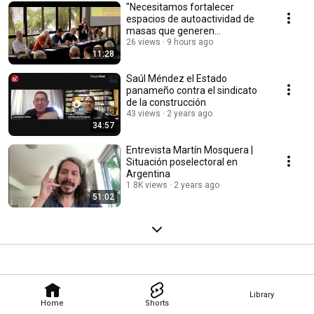
"Necesitamos fortalecer
espacios de autoactividad de
masas que generen
comunidad, generen colectivo"
26 views
9 hours ago
11:28
Saúl Méndez el Estado
panameño contra el sindicato
de la construcción
43 views
2 years ago
34:57
Entrevista Martín Mosquera |
Situación poselectoral en
Argentina
1.8K views
2 years ago
51:02
Library
Home
Shorts