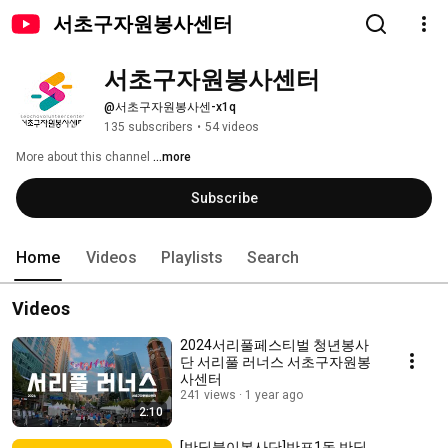
서초구자원봉사센터
서초구자원봉사센터
@서초구자원봉사센-x1q
135 subscribers
•
54 videos
More about this channel
...more
Subscribe
Home
Videos
Playlists
Search
Videos
2024서리풀페스티벌 청년봉사
단 서리풀 러너스 서초구자원봉
사센터
241 views
1 year ago
2:10
[반딧불이봉사단]반포1동 반딧