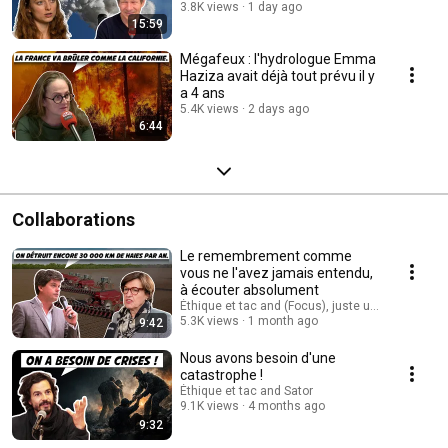
absolument
3.8K views
1 day ago
15:59
Mégafeux : l'hydrologue Emma
Haziza avait déjà tout prévu il y
a 4 ans
5.4K views
2 days ago
6:44
Collaborations
Le remembrement comme
vous ne l'avez jamais entendu,
à écouter absolument
Éthique et tac and (Focus), juste une mise au po
5.3K views
1 month ago
9:42
Nous avons besoin d'une
catastrophe !
Éthique et tac and Sator
9.1K views
4 months ago
9:32