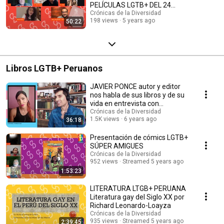
PELÍCULAS LGTB+ DEL 24
FESTIVAL DE CINE DE LIMA
Crónicas de la Diversidad
198 views
5 years ago
50:22
Libros LGTB+ Peruanos
JAVIER PONCE autor y editor
nos habla de sus libros y de su
vida en entrevista con
periodista trans.
Crónicas de la Diversidad
1.5K views
6 years ago
36:18
Presentación de cómics LGTB+
SÚPER AMIGUES
Crónicas de la Diversidad
952 views
Streamed 5 years ago
1:53:23
LITERATURA LTGB+ PERUANA
Literatura gay del Siglo XX por
Richard Leonardo-Loayza
Crónicas de la Diversidad
935 views
Streamed 5 years ago
2:39:45