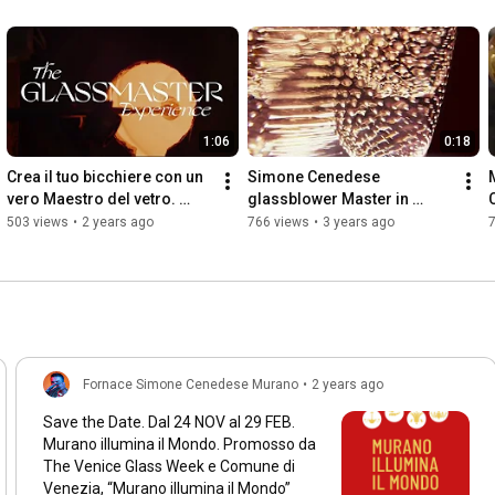
1:06
0:18
Crea il tuo bicchiere con un 
Simone Cenedese 
vero Maestro del vetro. 
glassblower Master in 
Workshop a Murano, 
Murano
503 views
•
2 years ago
766 views
•
3 years ago
7
Venezia.
Fornace Simone Cenedese Murano
•
2 years ago
Save the Date. Dal 24 NOV al 29 FEB.
Murano iIlumina il Mondo. Promosso da
The Venice Glass Week e Comune di
Venezia, “Murano iIlumina il Mondo”