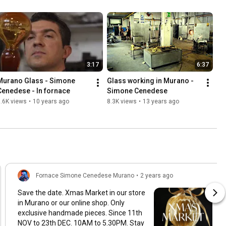
3:17
6:37
Murano Glass - Simone 
Glass working in Murano - 
Cenedese - In fornace
Simone Cenedese
.6K views
•
10 years ago
8.3K views
•
13 years ago
Fornace Simone Cenedese Murano
•
2 years ago
Save the date. Xmas Market in our store
in Murano or our online shop. Only
exclusive handmade pieces. Since 11th
NOV to 23th DEC. 10AM to 5.30PM. Stay