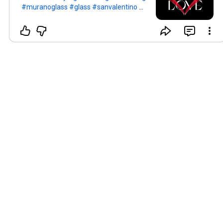
#muranoglass
#glass
#sanvalentino
#madeinitaly