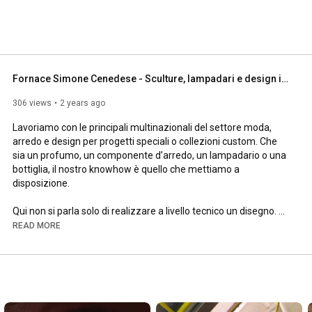
Fornace Simone Cenedese - Sculture, lampadari e design in Vetro di Murano - Made in Italy
306 views
2 years ago
Lavoriamo con le principali multinazionali del settore moda, 
arredo e design per progetti speciali o collezioni custom. Che 
sia un profumo, un componente d’arredo, un lampadario o una 
bottiglia, il nostro knowhow è quello che mettiamo a 
disposizione.

Qui non si parla solo di realizzare a livello tecnico un disegno. 
Serve una spiccata attitudine estetica, artistica, per 
READ MORE
comprendere il concept del progetto. E parte integrante del 
nostro lavoro, studiare il materiale, prototipizzare, trovare dei 
metodi innovativi, delle peculiarità costruttive.

Sentiamo di dare un forte valore aggiunto ai nostri clienti e 
partner che ci scelgono proprio per la capacità di ascoltare le 
loro idee e di trasformarle in un oggetto finito e perfetto.