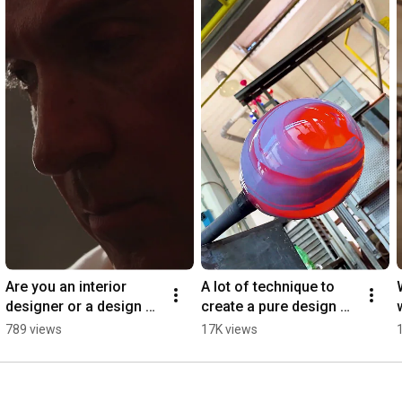
Are you an interior 
A lot of technique to 
designer or a design 
create a pure design 
firm? Simone 
object. Simone 
789 views
17K views
Cenedese Murano
Cenedese Murano