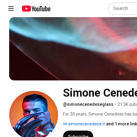
Simone Cened
@simonecenedeseglass
•
21.5K sub
For 30 years, Simone Cenedese has been
glasswork factory bearing his name. I
simonecenedese.it
and 1 more link
who distinguish themselves for their re
modernity. 
Subscribe