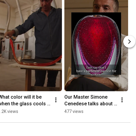
What color will it be 
Our Master Simone 
when the glass cools 
Cenedese talks about 
down? Simone 
his passion of Murano 
1.2K views
477 views
Cenedese Murano
colors.