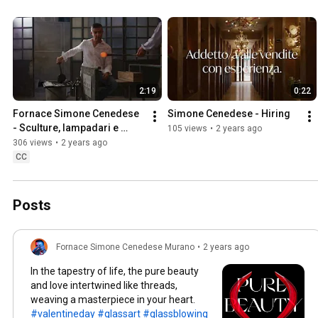
2:19
0:22
Fornace Simone Cenedese 
Simone Cenedese - Hiring
- Sculture, lampadari e 
105 views
•
2 years ago
design in Vetro di Murano - 
306 views
•
2 years ago
Made in Italy
CC
Posts
Fornace Simone Cenedese Murano
•
2 years ago
In the tapestry of life, the pure beauty
and love intertwined like threads,
weaving a masterpiece in your heart.
#valentineday
#glassart
#glassblowing