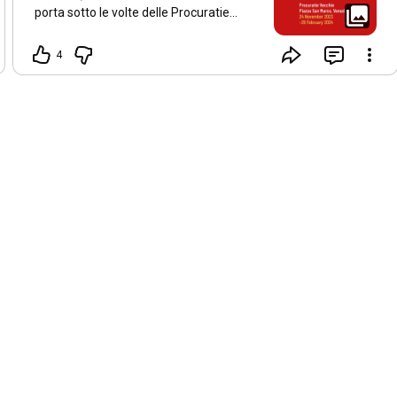
porta sotto le volte delle Procuratie
Vecchie di Piazza San Marco dodici
lampadari in vetro realizzati da
4
altrettanti artisti di fama internazionale
insieme ai maestri di Murano. 3 dei 12
lampadari realizzati dal nostro nostro
Maestro Simone Cenedese. Non
perdete questa occasione di visitare
l’arte in un contesto unico. 24 novembre
alle 16.30 Procuratie Vecchie - Piazza
San Marco, Venezia Accensione dei
lampadari. Ingresso libero fino ad
esaurimento posti.