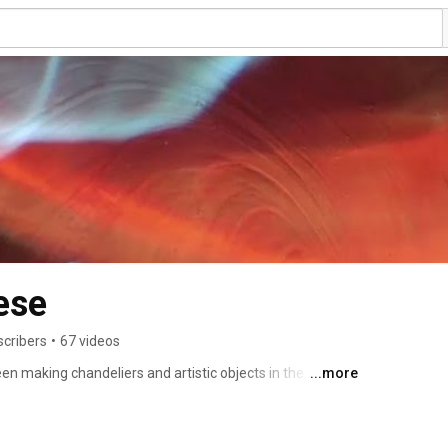
ese
scribers
•
67 videos
 making chandeliers and artistic objects in the 
...more
t belongs to the youngest generation of Murano masters, 
newed interest in bringing the glassmaking tradition to 