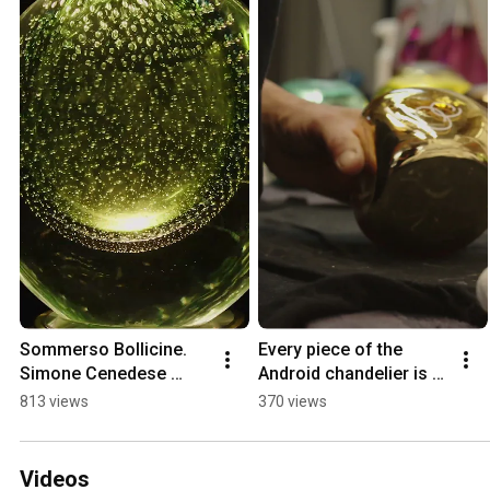
Sommerso Bollicine. 
Every piece of the 
Simone Cenedese 
Android chandelier is 
Murano
visually inspected to 
813 views
370 views
identify any 
imperfections.
Videos