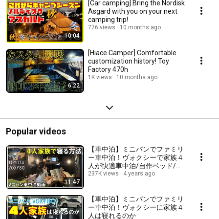
[Car camping] Bring the Nordisk
Asgard with you on your next
camping trip!
776 views
10 months ago
10:04
[Hiace Camper] Comfortable
customization history! Toy
Factory 470h
1K views
10 months ago
6:22
Popular videos
【車中泊】ミニバンでファミリ
ー車中泊！ヴォクシーで家族４
人が快適車中泊/自作ベッド/海
ほたる
237K views
4 years ago
11:47
【車中泊】ミニバンでファミリ
ー車中泊！ヴォクシーに家族４
人は寝れるのか