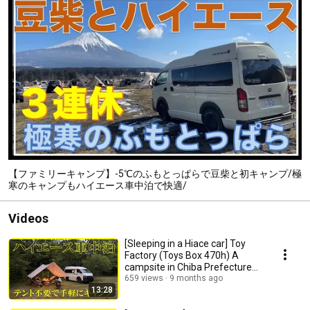
【ファミリーキャンプ】-5℃のふもとっぱらで豆柴と初キャンプ/極
寒のキャンプもハイエース車中泊で快適/
Videos
[Sleeping in a Hiace car] Toy
Factory (Toys Box 470h) A
campsite in Chiba Prefecture
where childr...
659 views
9 months ago
13:28