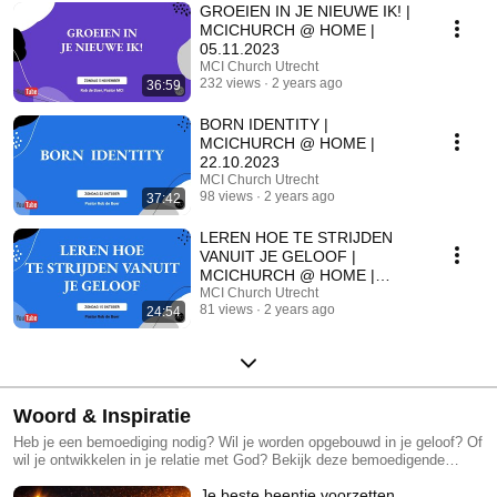
GROEIEN IN JE NIEUWE IK! |
MCICHURCH @ HOME |
05.11.2023
MCI Church Utrecht
232 views
2 years ago
36:59
BORN IDENTITY |
MCICHURCH @ HOME |
22.10.2023
MCI Church Utrecht
98 views
2 years ago
37:42
LEREN HOE TE STRIJDEN
VANUIT JE GELOOF |
MCICHURCH @ HOME |
15.10.2023
MCI Church Utrecht
81 views
2 years ago
24:54
Woord & Inspiratie
Heb je een bemoediging nodig? Wil je worden opgebouwd in je geloof? Of
wil je ontwikkelen in je relatie met God? Bekijk deze bemoedigende
boodschappen en groei in geloof!
Je beste beentje voorzetten,