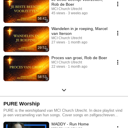
Rob de Boer
MCI Church Utrecht
45 views
3 weeks ago
56:42
Wandelen in je roeping, Marcel
van Iterson
MCI Church Utrecht
27 views
1 month ago
29:52
Proces van groei, Rob de Boer
MCI Church Utrecht
22 views
1 month ago
58:53
PURE Worship
PURE is the worshipband van MCI Church Utrecht. In deze playlist vind
je een verzameling van hun songs. Cover songs en zelfgeschreven
worship songs. Enjoy!
MADDY - Run Home