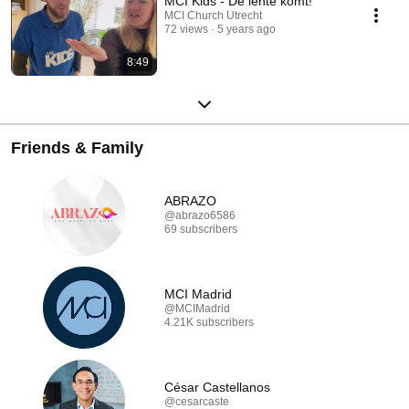
MCI Kids - De lente komt!
MCI Church Utrecht
72 views
5 years ago
8:49
Friends & Family
ABRAZO
@abrazo6586
69 subscribers
MCI Madrid
@MCIMadrid
4.21K subscribers
César Castellanos
@cesarcaste