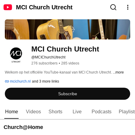
MCI Church Utrecht
MCI Church Utrecht
@MCIChurchUtrecht
276 subscribers
•
285 videos
Welkom op het officiële YouTube-kanaal van MCI Church Utrecht. 
...more
mcichurch.nl
and 3 more links
Subscribe
Home
Videos
Shorts
Live
Podcasts
Playlist
Church@Home