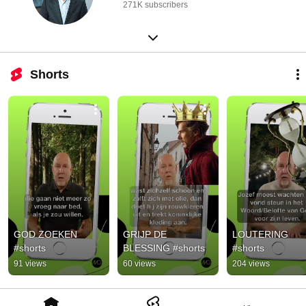
271K subscribers
Shorts
GOD ZOEKEN 
GRIJP DE 
LOUTERING 
#shorts
BLESSING #shorts
#shorts
91 views
60 views
204 views