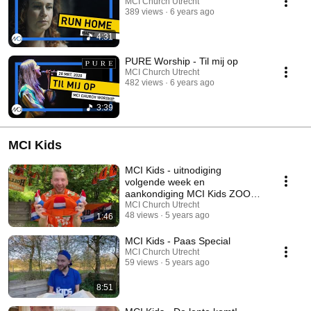
MCI Church Utrecht
389 views
6 years ago
4:31
PURE Worship - Til mij op
MCI Church Utrecht
482 views
6 years ago
3:39
MCI Kids
MCI Kids - uitnodiging
volgende week en
aankondiging MCI Kids ZOOM
🎉
MCI Church Utrecht
48 views
5 years ago
1:46
MCI Kids - Paas Special
MCI Church Utrecht
59 views
5 years ago
8:51