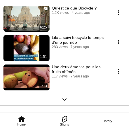
Qu'est ce que Biocycle ?
1.2K views
4 years ago
6:25
Lilo a suivi Biocycle le temps
d’une journée
283 views
7 years ago
1:51
Une deuxième vie pour les
fruits abîmés
117 views
7 years ago
1:13
Library
Home
Shorts