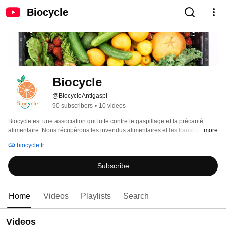
Biocycle
Biocycle
@BiocycleAntigaspi
90 subscribers
•
10 videos
Biocycle est une association qui lutte contre le gaspillage et la précarité 
alimentaire. Nous récupérons les invendus alimentaires et les transportons, 
...more
en vélos triporteurs, auprès des associations caritatives pour aider les 
biocycle.fr
personnes dans le besoin. Un relais alimentaire et solidaire pour une 
société plus humaine et responsable ! 
Subscribe
Home
Videos
Playlists
Search
Videos