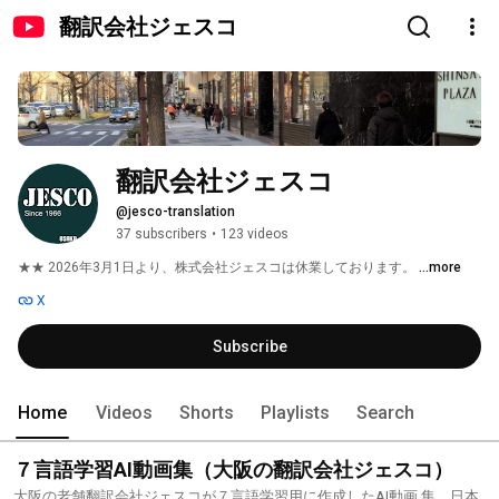
翻訳会社ジェスコ
翻訳会社ジェスコ
@jesco-translation
37 subscribers
•
123 videos
★★ 2026年3月1日より、株式会社ジェスコは休業しております。 
...more
X
Subscribe
Home
Videos
Shorts
Playlists
Search
７言語学習AI動画集（大阪の翻訳会社ジェスコ）
大阪の老舗翻訳会社ジェスコが７言語学習用に作成したAI動画 集。日本