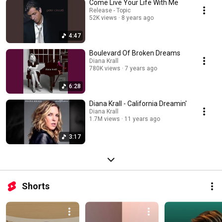
Come Live Your Life With Me
Release - Topic
52K views
8 years ago
4:47
Boulevard Of Broken Dreams
Diana Krall
780K views
7 years ago
6:28
Diana Krall - California Dreamin'
Diana Krall
1.7M views
11 years ago
3:17
Shorts