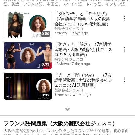
語、英語、フランス語、中国語、スペイン語、ドイツ語、イタリア語で
す。 是非、ご覧ください。
「ダビンチ」と「モナリザ」
（7言語学習動画 - 大阪の翻訳
会社ジェスコの AI 活用動画）
翻訳会社ジェスコ
7 views
3 days ago
0:50
「強さ」と「弱さ」（7言語学
習動画 - 大阪の翻訳会社ジェス
コの AI 活用動画）
翻訳会社ジェスコ
18 views
7 days ago
0:33
「光」と「闇（やみ）」（7言
語学習動画 - 大阪の翻訳会社ジ
ェスコの AI 活用動画）
翻訳会社ジェスコ
8 views
2 weeks ago
0:33
フランス語問題集（大阪の翻訳会社ジェスコ）
大阪の老舗翻訳会社ジェスコが作成したフランス語の問題集。初心者向