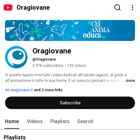
Oragiovane
Oragiovane
@Oragiovane
5.97K subscribers
•
132 videos
In questo spazio trovi tutti i video dedicati all'estate ragazzi, al grest e 
all'animazione in tutte le sue forme. È un servizio pensato e organizzato 
...more
da oragiovane a supporto di tutte le realtà educative che vendono 
oragiovane.it
and 2 more links
nell'animazione culturale un metodo per creare un società più vera 
attraverso uno stare insieme con stile ai giovani_ CHI ANIMA EDUCA 
Subscribe
Home
Videos
Playlists
Search
Playlists