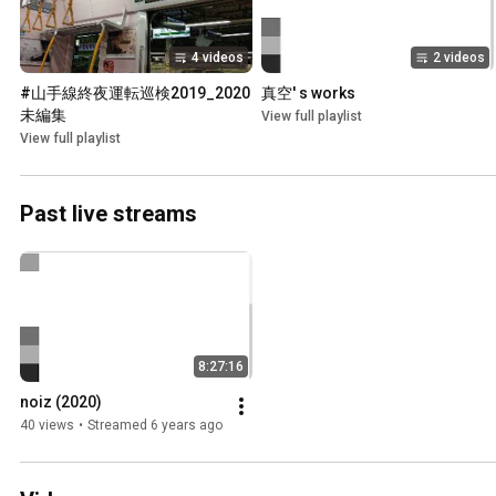
4 videos
2 videos
#山手線終夜運転巡検2019_2020 
真空' s works
未編集
View full playlist
View full playlist
Past live streams
8:27:16
noiz (2020)
40 views
•
Streamed 6 years ago