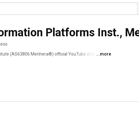
ormation Platforms Inst., 
deos
titute (AS63806 Menhera®) official YouTube channel. 
...more