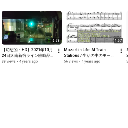
6:53
1:57
【幻想的・HD】2021年10月
Mozart in Life: At Train 
24日湘南新宿ライン臨時品川
Stations / 生活の中のモーツ
行9867M
ァルト：鉄道駅にて—発車メ
89 views
•
4 years ago
56 views
•
4 years ago
ロディ風短編編曲集