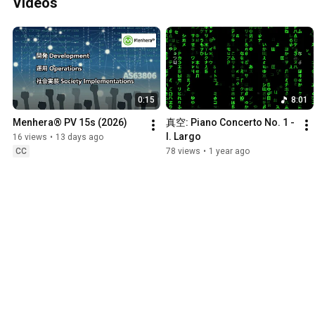
Videos
0:15
8:01
Menhera® PV 15s (2026)
真空: Piano Concerto No. 1 - 
I. Largo
16 views
•
13 days ago
CC
78 views
•
1 year ago