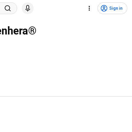
Sign in
Menhera®