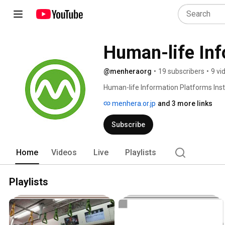
Human-life Inf
@menheraorg
•
19 subscribers
•
9 vi
Human-life Information Platforms Ins
menhera.or.jp
and 3 more links
Subscribe
Home
Videos
Live
Playlists
Playlists