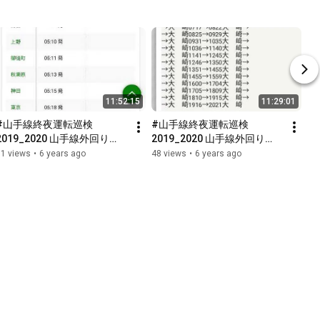
11:52:15
11:29:01
#山手線終夜運転巡検
#山手線終夜運転巡検
2019_2020 山手線外回り
2019_2020 山手線外回り
40.5周1399km・45時間耐久 
40.5周1399km・45時間耐久 
51 views
•
6 years ago
48 views
•
6 years ago
（未編集）[3 of 4]
（未編集）[2 of 4]