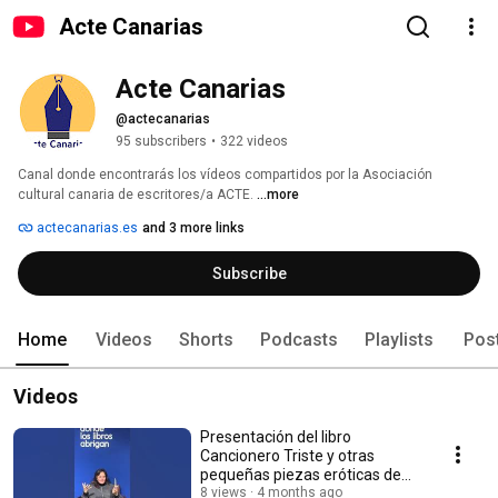
Acte Canarias
Acte Canarias
@actecanarias
95 subscribers
•
322 videos
Canal donde encontrarás los vídeos compartidos por la Asociación 
cultural canaria de escritores/a ACTE. 
...more
actecanarias.es
and 3 more links
Subscribe
Home
Videos
Shorts
Podcasts
Playlists
Pos
Videos
Presentación del libro
Cancionero Triste y otras
pequeñas piezas eróticas de
Elena Villamamdos
8 views
4 months ago