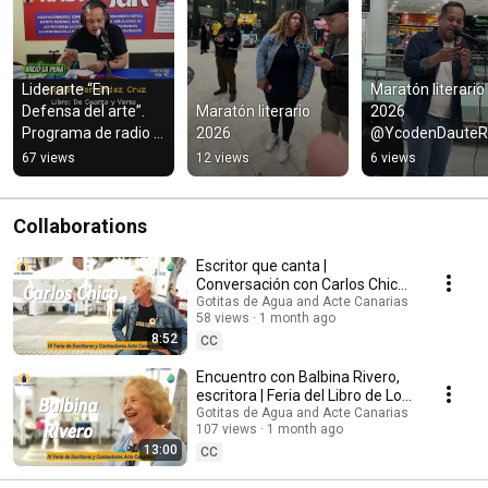
Liderarte “En 
Maratón literario 
Defensa del arte”.                       
Maratón literario 
2026 
Programa de radio & 
2026
@YcodenDauteR
podcast.
oFM
67 views
12 views
6 views
Collaborations
Escritor que canta |
Conversación con Carlos Chico |
Feria del Libro de Los Silos 2026
Gotitas de Agua and Acte Canarias
58 views
1 month ago
8:52
CC
Encuentro con Balbina Rivero,
escritora | Feria del Libro de Los
Silos 2026
Gotitas de Agua and Acte Canarias
107 views
1 month ago
13:00
CC