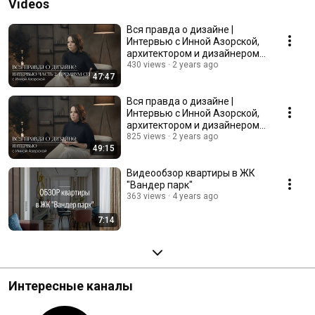
Videos
Вся правда о дизайне |
Интервью с Инной Азорской,
архитектором и дизайнером
интерьеров ЧАСТЬ 2
430 views
2 years ago
47:47
Вся правда о дизайне |
Интервью с Инной Азорской,
архитектором и дизайнером
интерьеров ЧАСТЬ 1
825 views
2 years ago
49:15
Видеообзор квартиры в ЖК
"Вандер парк"
363 views
4 years ago
7:14
Интересные каналы