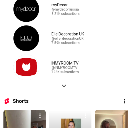
myDecor
@mydecorrussia
3.21K subscribers
Elle Decoration UK
@elle_decorationUK
7.59K subscribers
INMYROOM TV
@INMYROOMTV
728K subscribers
Shorts