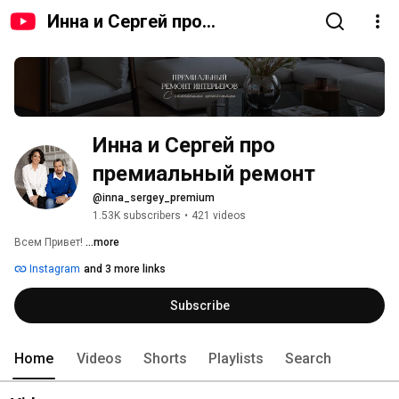
Инна и Сергей про
премиальный ремонт
Инна и Сергей про 
премиальный ремонт
@inna_sergey_premium
1.53K subscribers
•
421 videos
Всем Привет! 
...more
Instagram
and 3 more links
Subscribe
Home
Videos
Shorts
Playlists
Search