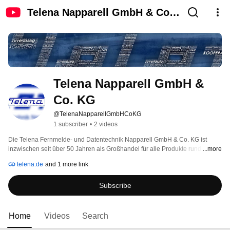
Telena Napparell GmbH & Co.
KG
Telena Napparell GmbH & 
Co. KG
@TelenaNapparellGmbHCoKG
1 subscriber
•
2 videos
Die Telena Fernmelde- und Datentechnik Napparell GmbH & Co. KG ist 
inzwischen seit über 50 Jahren als Großhandel für alle Produkte rund um die 
...more
Kommunikationstechnik am Markt vertreten und bietet darüber hinaus 
telena.de
and 1 more link
diverse Dienstleistungen, wie zum Beispiel Seminare & Trainings, an. Wir 
betreuen deutschlandweit gleichermaßen Kundschaft im Handwerk, im 
Subscribe
Mittelstand, sowie in der Industrie. Dieser Kanal soll in Zukunft als weiterer 
Mehrwert unseres Leistungsspektrums dienen, indem wir das Medium Video 
nutzen um wissenswerte, interessante und auch unterhaltsame Inhalte an 
bestehende und zukünftige Kunden zu vermitteln. 
Home
Videos
Search