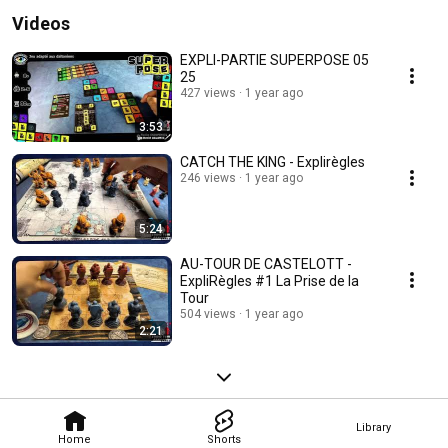
Videos
EXPLI-PARTIE SUPERPOSE 05
25
427 views
1 year ago
3:53
CATCH THE KING - Explirègles
246 views
1 year ago
5:24
AU-TOUR DE CASTELOTT -
ExpliRègles #1 La Prise de la
Tour
504 views
1 year ago
2:21
Library
Home
Shorts