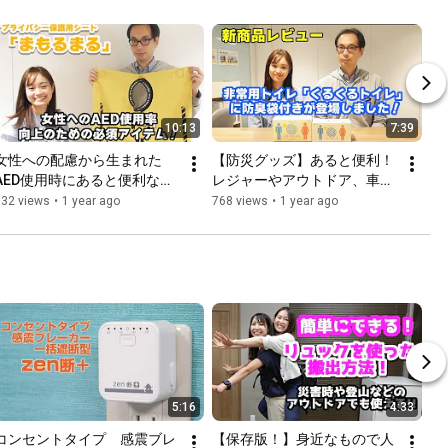
ます。#エキスポ #地域
防災 #VR
10:13
7:39
女性への配慮から生まれた
【防災グッズ】あると便利！
AED使用時にあると便利なア
レジャーやアウトドア、車の
イテム！「まもるまる」（命
中にも！防臭袋付きの非常用
532 views
•
1 year ago
768 views
•
1 year ago
と勇気を守るプライバシー保
トイレ「くるくるトイレ」を
護用シート）
紹介！！
5:16
4:33
コンセントタイプ　感震ブレ
【保存版！】身近なもので人