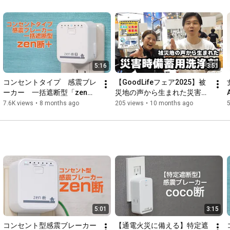
◆取付け簡単！誰でも取り付けられる！

工具などを使わずに、アース式コンセントへの差し込みと粘着
固定で設置が完了

◆業界初！タイマー付きで遮断する時間が選べる！

これまでの製品は即遮断もしくは3分後にブレーカーを落とすタ
イプが主流。

5:16
3:51
「zen断+」は0秒～3分の間で選択が可能です。＊30秒毎

コンセントタイプ　感震ブレ
【GoodLifeフェア2025】被
ーカー　一括遮断型「zen断
災地の声から生まれた災害時
◆作動も正確！

＋」紹介動画
備蓄用洗浄剤！
7.6K views
•
8 months ago
205 views
•
10 months ago
振り子の原理を応用した特許技術により、正確に揺れを感知
【EticalJapan】
し、作動します。

◆メンテナンス不要！

電子センサーではなく、振り子の原理で震度を感知するため、
故障の心配がなく、定期的に作動テストをする必要がありませ
ん

＜設置方法＞

１．本体裏面の剥離紙を剥がし、コンセントへ差し込む。

２．本体表面にあるLEDランプ（青色）が点灯していることを
5:01
3:15
確認。

コンセント型感震ブレーカー
【通電火災に備える】特定遮