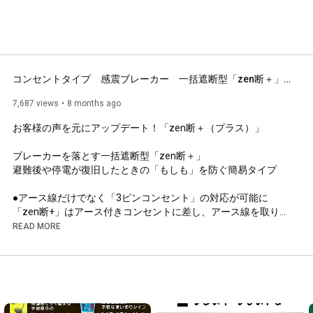
コンセントタイプ　感震ブレーカー　一括遮断型「zen断＋」紹介動画
7,687 views
8 months ago
お客様の声を元にアップデート！「zen断＋（プラス）」

ブレーカーを落とす一括遮断型「zen断＋」

避難後や停電が復旧したときの「もしも」を防ぐ簡易タイプ

●アース線だけでなく「3ピンコンセント」の対応が可能に

「zen断+」はアース付きコンセントに差し、アース線を取り付
けることで正常に作動する商品です。このたび「zen断」のコ
READ MORE
ンセントプラグを、近年の住宅に普及している「３ピンコンセ
ント」に対応できるようにしました。

アース線で使用する場合は3ピンのアースプラグを取り外し、側
面のカバー下のピン穴にアース線を差し込む形でのご使用とな
ります。

※アースプラグは手で回して簡単に取り外しができます
