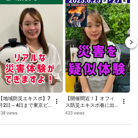
【地域防災エキスポ】7
【開催間近！】オフィ
月2日～4日まで東京ビ
ス防災エキスポ春に出
ッグサイトで開催中！
展します！
438 views
433 views
三和商事も出展してい
ます。VRコンテンツな
ど楽しいイベントあり