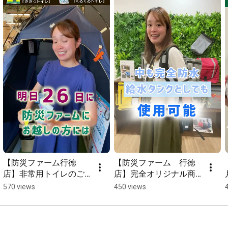
●通電遮断テスト機能を追加＊2

「設置後、きちんと稼働できているのか知りたい」とのご要望
にお応えし、動作確認の機能を設けました。

ボタンを約3秒間押し続けると、商品のランプが一斉点滅。点滅
中に一度ボタンを離し、もう一度ボタンを押し続けるとブレー
カーが遮断します。

また、従来通り、震度5以上の地震を感知した場合でも、指定し
た時間内であれば、ボタンを押すことで通電遮断をキャンセル
することができます。

＊2　感震ブレーカーの動作確認は、電化製品の故障防止のた
め、動作確認前に電化製品のコンセントを抜き、照明などでお
試しいただくことをお勧めしています。

【防災ファーム行徳
【防災ファーム　行徳
▼業界初！30秒ごとのタイマー付！

店】非常用トイレのご
店】完全オリジナル商
遮断まで（0～3分まで）の時間を自分で選べる！

紹介 #非常用トイレ
品　ビートボード
570 views
450 views
震度5強相当以上の強い揺れを感知すると自動で通電を遮断しま
（Beat Board）のご紹
す。

介！
＜ブレーカーを落とす全遮断タイプ「zen断+」の特徴＞
