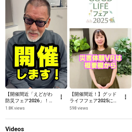
【開催間近「えどがわ
【開催間近！】グッド
防災フェア2026」！】
ライフフェア2025に今
全国消防団応援団長蝶
年も「ぼうさい村」が
1.8K views
598 views
野正洋さんから特別メ
やってくる！【BOUSAI 
ッセージ！#江戸川区 #
FARM】
防災イベント #蝶野正
Videos