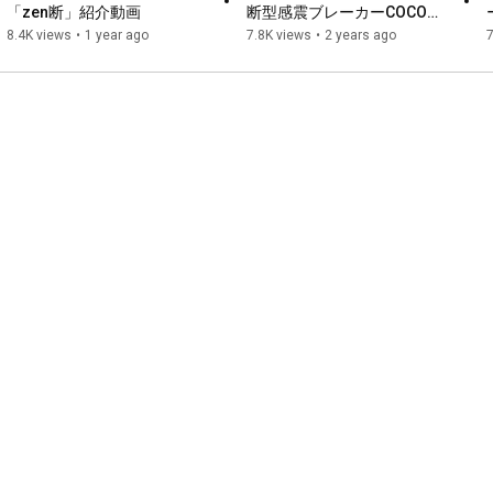
「zen断」紹介動画
断型感震ブレーカーCOCO断
＜製品仕様＞

商品紹介
8.4K views
•
1 year ago
7.8K views
•
2 years ago
7
商品名：zen断＋（ぜんだんぷらす）

商品コード：SND250 GTα

カラー：ホワイト

外形サイズ：約W50×D33 ×H60ｍｍ

地震感知：震度5強相当以上（感震ブレーカー等の性能評価ガイ
ドラインに準拠）

250gal 周期0.5秒にて作動

80gal 周期0.3秒にて不動作

作動基準 震度5強相当

＊感震ブレーカー等の性能評価ガイドラインに準ずる

固定方式 コンセント差し込み＋粘着テープ固定

駆動方式 振り子式

遮断時間 0～3分選択式　※30秒毎

遮断したい箇所を選べる、特定機器遮断タイプ「coco断」もご
ざいます！

【感震ブレーカーの購入に、補助金が付いている地域がありま
す。】

お住いの自治体（市区町村）にお問い合わせください。
