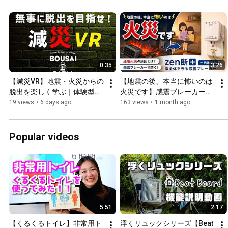
洋 #www
0:35
3:26
【減災VR】地震・火災からの
【地震の後、本当に怖いのは
脱出を楽しく学ぶ｜体験型防
火災です】感震ブレーカー
災コンテンツ
「zen断+」
19 views
•
6 days ago
163 views
•
1 month ago
Popular videos
5:51
2:17
【くるくるトイレ】非常用ト
浮くリュックシリーズ【Beat 