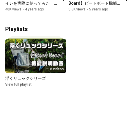
イレを実際に使ってみた！皆
Board】ビートボード機能説
さんトイレ対策はお済です
明動画
40K views
•
4 years ago
8.5K views
•
5 years ago
か？？
Playlists
8 videos
浮くリュックシリーズ
View full playlist