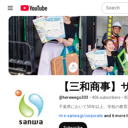
【三和商事】サン
@herewego303
•
406 subscribers
•
8
千葉県において50年以上、学校の教育
e-sanwa.jp/corporate
and 6 more l
Subscribe