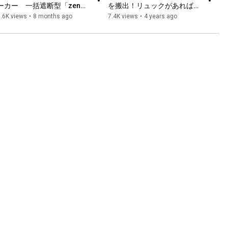
ーカー　一括遮断型「zen断
を搬出！リュックがあれば災
＋」紹介動画
害時や登山などのアウトドア
.6K views
•
8 months ago
7.4K views
•
4 years ago
で人を背負い、運搬すること
ができます！【レスキュー】