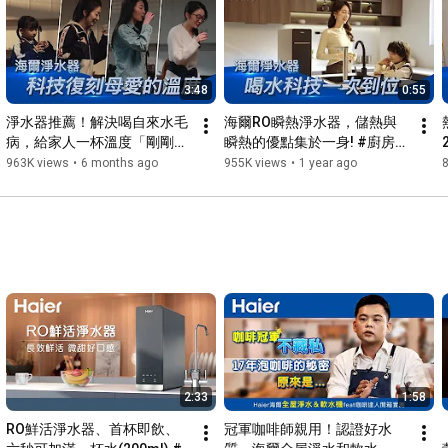
又省心！

Wifi 遠端遙控：隨時隨地用手機連接控制，提前預熱，享受歸家
的溫暖！

3:48
0:55
🔗 想了解更多海爾雙鈦雙艙電熱水器 TF7 嗎？ 👉 
https://www.haierpro.com.tw/product/tf7/
淨水器推薦！解決喝自來水毛
海爾RO瞬熱淨水器，儲熱與
病，給家人一杯溫度「剛剛
瞬熱的優點集於一身! #廚房設
📌 點擊訂閱，升級你的居家智慧與沐浴品質！ 海爾 TF7，讓每一
好」的熟水！ #淨水器 #ro 
計 #健康 #母嬰
963K views
•
6 months ago
955K views
•
1 year ago
次沐浴都是溫度與科技的完美平衡！💙

#ro淨水器
#電熱水器推薦
#TF7電熱水器
#高溫抑菌
#滅菌
#鈦合金加熱棒
#極速加熱
#電熱水器省電
#Wifi熱水器
#抗水垢內膽
#纖薄電熱水器
#儲熱式熱水器
2:33
1:58
RO鮮活淨水器、首杯即飲、
冠軍咖啡師親用！認證好水