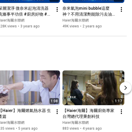
深層潔淨 微奈米起泡清洗器 
奈米氣泡mini bubble這麼
洗滌事半功倍 #廚房好物 #神
神？不用清潔劑能除污去油還
器 #海爾納米氣泡
環保？ #廚房好物 #神器 #海
Haier海爾水聯網
Haier海爾水聯網
爾納米氣泡
328K views
•
3 years ago
49K views
•
2 years ago
1:08
1:17
【Haier】海爾燃氣熱水器 生
【Haier海爾】海爾廚衛專家
產篇
台灣總代理秉創科技
Haier海爾水聯網
Haier海爾水聯網
435 views
•
5 years ago
883 views
•
4 years ago