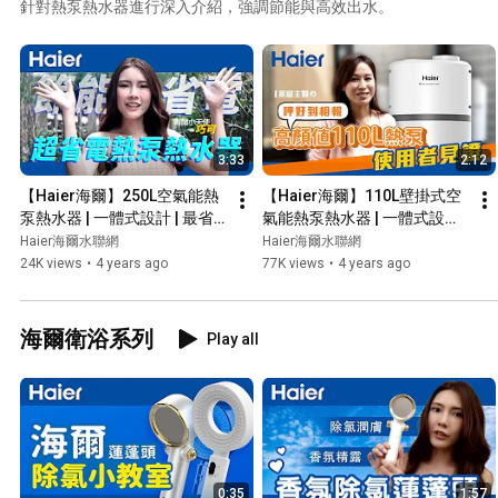
針對熱泵熱水器進行深入介紹，強調節能與高效出水。
3:33
2:12
【Haier海爾】250L空氣能熱
【Haier海爾】110L壁掛式空
泵熱水器 | 一體式設計 | 最省
氣能熱泵熱水器 | 一體式設計 | 
電的熱水器
簡約美形+節能省電為一體的
Haier海爾水聯網
Haier海爾水聯網
熱水器!
24K views
•
4 years ago
77K views
•
4 years ago
海爾衛浴系列
Play all
0:35
1:57