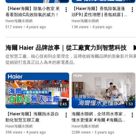
【Haier海爾】除氯小教室 來
【Haier海爾】香氛除氯蓮蓬
看看類維C高效除氯的威力！
頭F9 | 柔性增壓 | 香氛精露 | 除
氯潤膚
Haier海爾水聯網
Haier海爾水聯網
517 views
•
4 years ago
13K views
•
4 years ago
海爾 Haier 品牌故事｜從工廠實力到智慧科技
從智慧工廠、核心技術到企業理念，這裡收錄海爾品牌的形象影片與
從細節打造真正以人為本的家電產品。
2:45
1:53
【Haier海爾】海爾熱水器自
海爾水聯網．全球用水專家．
動化智慧互聯工廠
懂水更懂家 #海爾 #海爾品牌 
#品牌故事
Haier海爾水聯網
Haier海爾水聯網
39K views
•
4 years ago
228K views
•
3 years ago