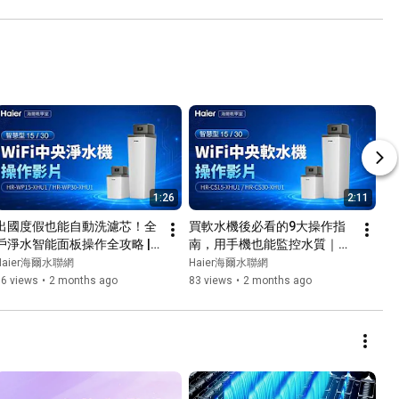
1:26
2:11
出國度假也能自動洗濾芯！全
買軟水機後必看的9大操作指
戶淨水智能面板操作全攻略 | 
南，用手機也能監控水質｜智
智慧型WiFi中央淨水機 HR-
慧型 WiFi中央軟水機 HR-
Haier海爾水聯網
Haier海爾水聯網
WP15-XHU1 HR-WP30-XHU1 
CS15-XHU1 HR-CS30-XHU1 
76 views
•
2 months ago
83 views
•
2 months ago
#全戶淨水 #WiFi #淨水機
#海爾家電 #全戶軟水 #軟水
機設定