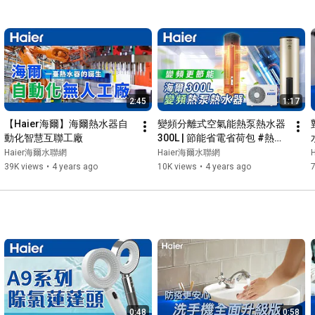
2:45
1:17
【Haier海爾】海爾熱水器自
變頻分離式空氣能熱泵熱水器
動化智慧互聯工廠
300L | 節能省電省荷包 #熱泵
熱水器 #省電 #海爾300L
Haier海爾水聯網
Haier海爾水聯網
39K views
•
4 years ago
10K views
•
4 years ago
0:48
0:58