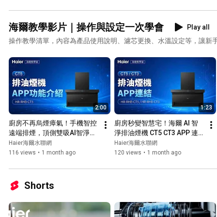
海爾教學影片｜操作與設定一次學會
Play all
操作教學清單，內容為產品使用說明、濾芯更換、水溫設定等，讓新
2:00
1:23
廚房不再烏煙瘴氣！手機智控
廚房秒變智慧宅！海爾 AI 智
遠端排煙，頂側雙吸AI智淨排
淨排油煙機 CT5 CT3 APP 連
油煙機CT5 HR-RHB-CT5 #無
線設定教學 | 頂側雙吸AI智淨
Haier海爾水聯網
Haier海爾水聯網
煙廚房 #智能廚房 #HaiSmart
排油煙機 HR-RHB-CT5 / HR-
116 views
•
1 month ago
120 views
•
1 month ago
RHB-CT3 #排油煙機 
#HaiSamrt #操作影片
Shorts