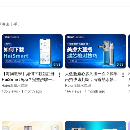
手快速上手。
0:52
0:38
【海爾教學】如何下載並註冊 
大藍瓶濾心多久換一次？簡單
HaiSmart App？完整步驟一
兩招快速判斷，海爾熱水器大
次看懂 HaiSmart App 
藍瓶濾芯教學 HR-SC-V2 #大
Haier海爾水聯網
Haier海爾水聯網
#HaiSmart #智能家居 #居家
藍瓶 #淨水設備 #濾芯更換
135 views
•
1 month ago
166 views
•
1 month ago
生活