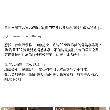
電熱水器可以連結Wifi？海爾 TF7 雙鈦雙艙纖薄設計優點開箱｜鈦合金加熱棒抗水垢！ #熱水器 #電熱水器 #電熱水器推薦
1,931 views
8 months ago
想找一台纖薄優雅、加熱超快，還能99.99%抑菌的電熱水器嗎？
😍 海爾 TF7 雙鈦雙艙電熱水器，不僅能完美融入你的居家空間，
更用硬核科技為你打造極致舒適、健康的沐浴時光！✨

🚀 雙鈦極速，高效能核心：

纖薄優雅：極簡設計，壁掛省空間，釋放家的更多可能。

鈦合金加熱棒：徹底擺脫水垢困擾，高效導熱，熱力持久穩定！

U型迴流技術：實現極速加熱，熱水隨開即享，告別等待！

READ MORE
PUF保溫技術：高密度保溫，讓熱能更集中，長效鎖溫！

🛡️ 健康節能，智慧守護：

99.99% 抑菌：搭載 75°C 高溫抑菌模式，滅菌率高達 99.99%，守
護全家沐浴健康！

Eco 節能模式：開啟後自動記憶你的用水習慣，智能運行，省電