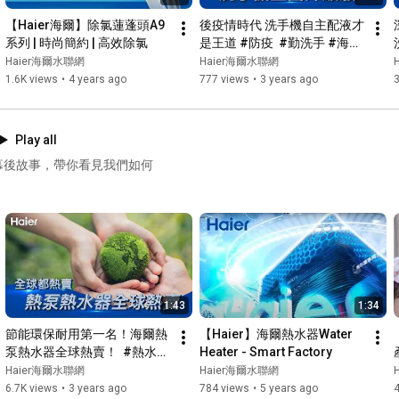
【Haier海爾】除氯蓮蓬頭A9
後疫情時代 洗手機自主配液才
系列 | 時尚簡約 | 高效除氯
是王道 #防疫  #勤洗手 #海爾
洗手機
Haier海爾水聯網
Haier海爾水聯網
1.6K views
•
4 years ago
777 views
•
3 years ago
Play all
幕後故事，帶你看見我們如何
1:43
1:34
節能環保耐用第一名！海爾熱
【Haier】海爾熱水器Water 
泵熱水器全球熱賣！  #熱水器 
Heater - Smart Factory
#熱泵熱水 #熱泵
Haier海爾水聯網
Haier海爾水聯網
6.7K views
•
3 years ago
784 views
•
5 years ago