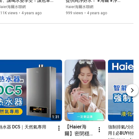
蕾、讓喝水變享受！讓冠軍咖
提供純淨好水！ #海爾 #淨水
啡師臣服好評推薦 #海爾 #淨
器 #海爾全戶淨水
Haier海爾水聯網
Haier海爾水聯網
水器 #海爾ro800
211K views
•
4 years ago
999 views
•
4 years ago
1:31
【Haier海
熱水器 DC5｜天然氣專用
強制排氣/分段火
爾】密閉穩燃
用 | 必BUY特點