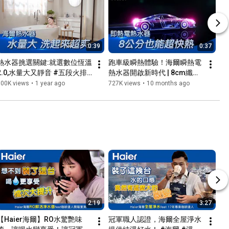
0:39
0:37
熱水器挑選關鍵:就選數位恆溫
跑車級瞬熱體驗！海爾瞬熱電
2.0,水量大又靜音 #五段火排 
熱水器開啟新時代 | 8cm纖薄
#忽冷忽熱 #浴室
＋AI智慧控溫 #瞬熱式熱水器 
800K views
•
1 year ago
727K views
•
10 months ago
#海爾熱水器 #電熱水器推薦
2:19
3:27
【Haier海爾】RO水驚艷味
冠軍職人認證，海爾全屋淨水