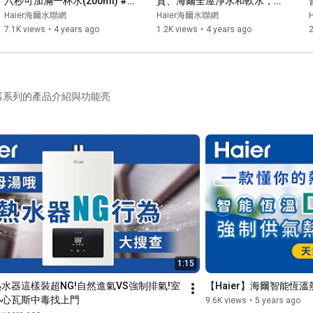
六秒可加滿一杯水(200ml) #
質、海爾全屋淨水和軟水，震
海爾 #淨水器 #海爾ro800
撼咖啡師味蕾！ #海爾 #淨水
Haier海爾水聯網
Haier海爾水聯網
器 #海爾全戶淨水
7.1K views
•
4 years ago
1.2K views
•
4 years ago
器系列的產品介紹與功能亮
1:15
水器這樣裝超NG!自然進氣VS強制排氣!室
【Haier】海爾智能恆溫
小心瓦斯中毒找上門
9.6K views
•
5 years ago