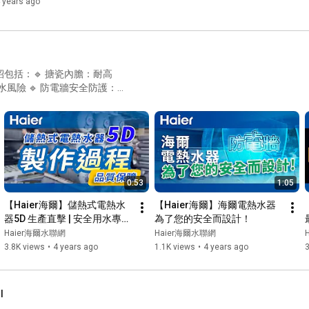
 years ago
包括：🔹 搪瓷內膽：耐高
全防護：有
 如果你正在選擇
做到 更耐用、更安全、更放
0:53
1:05
【Haier海爾】儲熱式電熱水
【Haier海爾】海爾電熱水器 
器5D 生產直擊 | 安全用水專家 
為了您的安全而設計！
| 品質有保障
Haier海爾水聯網
Haier海爾水聯網
3.8K views
•
4 years ago
1.1K views
•
4 years ago
l