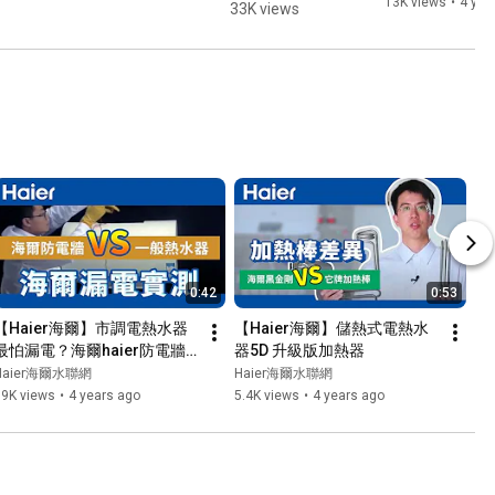
艙｜熱水器界
13K views
•
4 yea
33K views
的黑科技
0:42
0:53
【Haier海爾】市調電熱水器
【Haier海爾】儲熱式電熱水
最怕漏電？海爾haier防電牆
器5D 升級版加熱器
PK他牌電熱器！直接測給你
Haier海爾水聯網
Haier海爾水聯網
看！
39K views
•
4 years ago
5.4K views
•
4 years ago