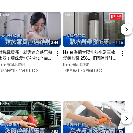
3:44
1:16
對抗電費漲！就選這台熱泵熱
Haier海爾太陽能熱水器三效
水器！環保愛地球省錢全靠
變頻熱泵 256L | IF國際設計大
它！ #透天 #大容量 #海爾M5
獎 #熱泵熱水器 #大容量 #海
Haier海爾水聯網
Haier海爾水聯網
爾256太陽能
73K views
•
4 years ago
14K views
•
3 years ago
2:53
1:58