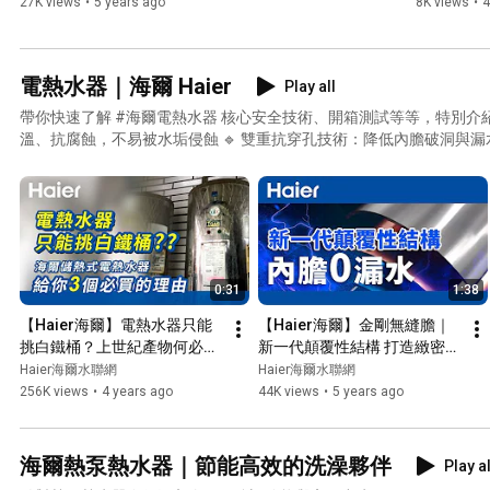
27K views
•
5 years ago
8K views
•
4
電熱水器｜海爾 Haier
Play all
帶你快速了解 #海爾電熱水器 核心安全技術、開箱測試等等，特別介紹
溫、抗腐蝕，不易被水垢侵蝕 🔹 雙重抗穿孔技術：降低內膽破洞與漏水風險 🔹 防電牆安
效阻隔漏電，洗澡更安心 🔹 多重安全保護系統：溫控、防乾燒、防超壓全方位守護
家用電熱水器、擔心水垢或安全性問題，本系列影片將告訴你海爾如何
心使用。 更多產品介紹：https://www.haierpro.com.tw/haier-electric-water-heater/ #海爾 #電熱
水器 #浴室安全 #水垢 #熱水器選購 #家用熱水器
0:31
1:38
【Haier海爾】電熱水器只能
【Haier海爾】金剛無縫膽｜
挑白鐵桶？上世紀產物何必一
新一代顛覆性結構 打造緻密高
直屈就 | Haier儲熱式電熱水器 
強度防護 內膽零漏水
Haier海爾水聯網
Haier海爾水聯網
| 給你3個必買的理由
256K views
•
4 years ago
44K views
•
5 years ago
海爾熱泵熱水器｜節能高效的洗澡夥伴
Play al