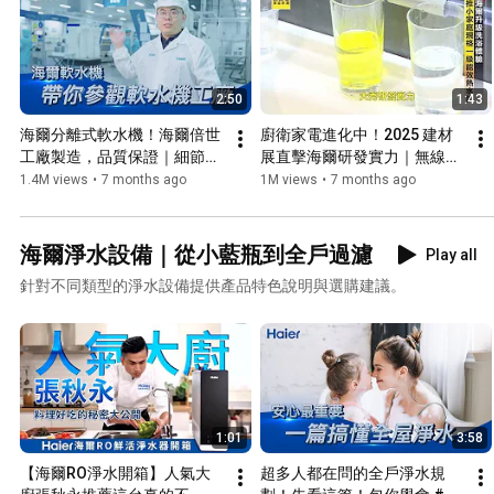
2:50
1:43
海爾分離式軟水機！海爾倍世
廚衛家電進化中！2025 建材
工廠製造，品質保證｜細節大
展直擊海爾研發實力｜無線溫
公開 #海爾軟水機 #分離式軟
控器一鍵調整浴室水溫！ #東
1.4M views
•
7 months ago
1M views
•
7 months ago
水機 #全屋淨水
森新聞 #新聞 #熱水器
海爾淨水設備｜從小藍瓶到全戶過濾
Play all
針對不同類型的淨水設備提供產品特色說明與選購建議。
1:01
3:58
【海爾RO淨水開箱】人氣大
超多人都在問的全戶淨水規