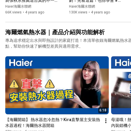
廚張秋永推薦這台真的不一
劃！先看這篇！包你學會 #全
樣！！ #海爾 #淨水器 #海爾
戶淨水 #軟水機 #海爾豪華型
Haier海爾水聯網
Haier海爾水聯網
ro800
66K views
•
4 years ago
130K views
•
4 years ago
海爾燃氣熱水器｜產品介紹與功能解析
專為追求穩定出水與即熱設計的家庭打造！本清單收錄海爾燃氣熱水
點，幫助你快速了解機型差異與適用需求。
6:18
【海爾開箱】 熱水器忽冷忽熱？Kira直擊屋主安裝熱
母湯哦！熱
水器過程！海爾熱水器開箱
內裝錯機