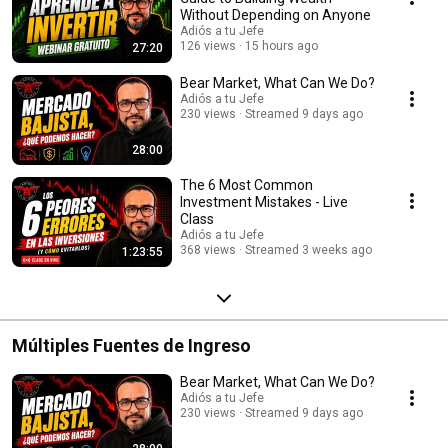
Without Depending on Anyone
Adiós a tu Jefe
126 views
15 hours ago
27:20
Bear Market, What Can We Do?
Adiós a tu Jefe
230 views
Streamed 9 days ago
28:00
The 6 Most Common
Investment Mistakes - Live
Class
Adiós a tu Jefe
368 views
Streamed 3 weeks ago
1:23:55
Múltiples Fuentes de Ingreso
Bear Market, What Can We Do?
Adiós a tu Jefe
230 views
Streamed 9 days ago