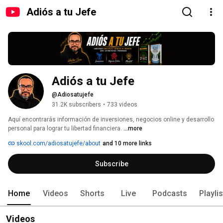
Adiós a tu Jefe
Adiós a tu Jefe
@Adiosatujefe
31.2K subscribers
•
733 videos
Aquí encontrarás información de inversiones, negocios online y desarrollo 
personal para lograr tu libertad financiera. 
...more
skool.com/adiosatujefe/about
and 10 more links
Subscribe
Home
Videos
Shorts
Live
Podcasts
Playli
Videos