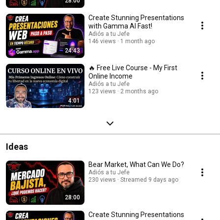
28:00
Create Stunning Presentations
with Gamma AI Fast!
Adiós a tu Jefe
146 views
1 month ago
24:43
🔥 Free Live Course - My First
Online Income
Adiós a tu Jefe
123 views
2 months ago
4:01
Ideas
Bear Market, What Can We Do?
Adiós a tu Jefe
230 views
Streamed 9 days ago
28:00
Create Stunning Presentations