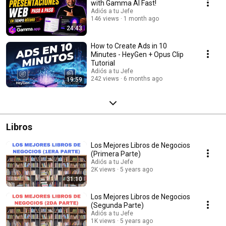
with Gamma AI Fast!
Adiós a tu Jefe
146 views
1 month ago
24:43
How to Create Ads in 10
Minutes - HeyGen + Opus Clip
Tutorial
Adiós a tu Jefe
242 views
6 months ago
19:59
Libros
Los Mejores Libros de Negocios
(Primera Parte)
Adiós a tu Jefe
2K views
5 years ago
31:10
Los Mejores Libros de Negocios
(Segunda Parte)
Adiós a tu Jefe
1K views
5 years ago