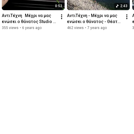
0:52
2:43
ΑντιΤέχνη   Μέχρι να μας 
ΑντιΤέχνη - Μέχρι να μας 
ενώσει ο θάνατος Studio 
ενώσει ο θάνατος - Θέατρο 
Μαυρομιχάλη Οκτώβριος 
ΠΚ Μάιος 2019 trailer
355 views
•
6 years ago
462 views
•
7 years ago
2019 trailer