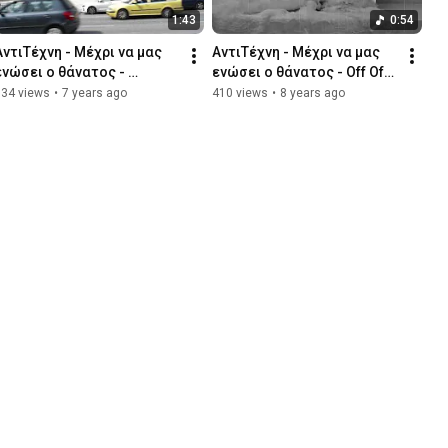
1:43
0:54
ΑντιΤέχνη - Μέχρι να μας 
ΑντιΤέχνη - Μέχρι να μας 
ενώσει ο θάνατος - 
ενώσει ο θάνατος - Off Off 
Δημοτικό Θέατρο Πειραιά 
Athens 2018 official trailer
334 views
•
7 years ago
410 views
•
8 years ago
2018 trailer