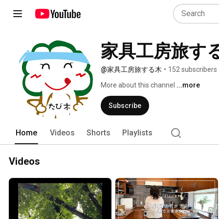
家具工房旅す
@家具工房旅する木
•
152 subscribers
More about this channel
...more
Subscribe
Home
Videos
Shorts
Playlists
Videos