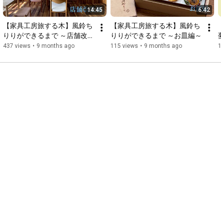
14:45
6:42
【家具工房旅する木】風鈴ち
【家具工房旅する木】風鈴ち
りりができるまで ～店舗改装
りりができるまで ～お皿編～
編～
437 views
•
9 months ago
115 views
•
9 months ago