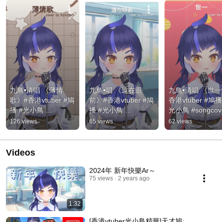
九鳥•清唱 《薄情
九鳥•唱 《遠在眼
九鳥•清唱 《世一
歌》#香港vtuber #鳩
前》#香港vtuber #鳩
香港vtuber #鳩播
播 #光小鳥 
播 #光小鳥 
光小鳥 #songcove
#songcover #薄情歌  
#songcover #遠在眼
世一 #mc張天賦 
126 views
65 views
62 views
#music  #shorts
前 #music  #shorts #
#music  #shorts
走音慎入
Videos
2024年 新年快樂Ar～
75 views
2 years ago
1:32
[香港vtuber光小鳥精華]天才鳩: