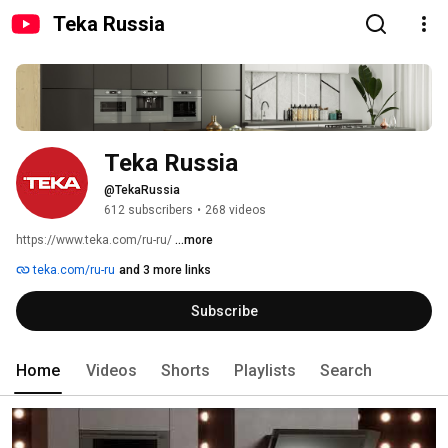
Teka Russia
Teka Russia
@TekaRussia
612 subscribers
•
268 videos
https://www.teka.com/ru-ru/ 
...more
teka.com/ru-ru
and 3 more links
Subscribe
Home
Videos
Shorts
Playlists
Search