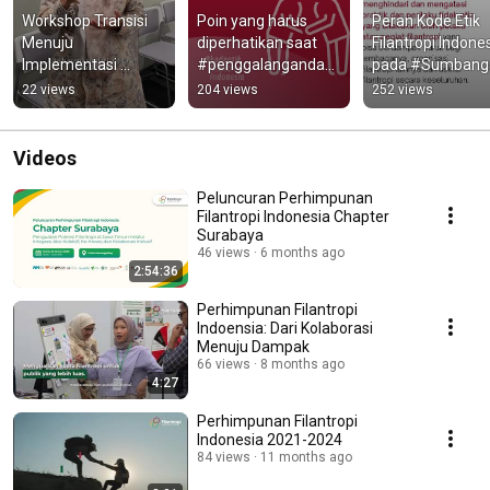
Workshop Transisi 
Poin yang harus 
Peran Kode Etik 
Menuju 
diperhatikan saat 
Filantropi Indones
Implementasi 
#penggalangandan
pada #Sumbanga
Program Multi-
a atau #sumbangan 
Serba Serbi KEFI 
22 views
204 views
252 views
Stakeholder Forum 
- Serba Serbi KEFI 
#humanity 
Aliansi Pengentasan 
#indonesia
#indonesia
Kemiskinan
Videos
Peluncuran Perhimpunan
Filantropi Indonesia Chapter
Surabaya
46 views
6 months ago
2:54:36
Perhimpunan Filantropi
Indoensia: Dari Kolaborasi
Menuju Dampak
66 views
8 months ago
4:27
Perhimpunan Filantropi
Indonesia 2021-2024
84 views
11 months ago