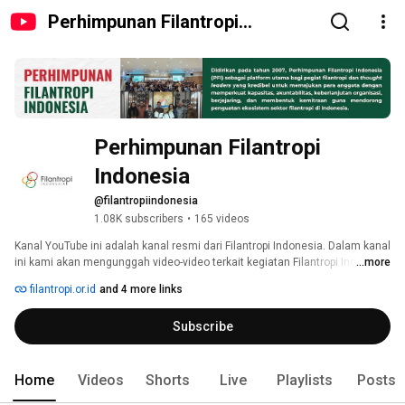
Perhimpunan Filantropi
Indonesia
Perhimpunan Filantropi 
Indonesia
@filantropiindonesia
1.08K subscribers
•
165 videos
Kanal YouTube ini adalah kanal resmi dari Filantropi Indonesia. Dalam kanal 
ini kami akan mengunggah video-video terkait kegiatan Filantropi Indonesia 
...more
dan pembelajaran terkait isu-isu di sektor filantropi dari berbagai 
filantropi.or.id
and 4 more links
narasumber yang ahli di bidangnya. 
Subscribe
Home
Videos
Shorts
Live
Playlists
Posts