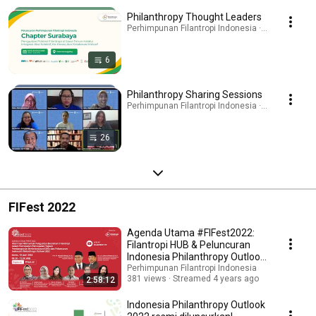
Philanthropy Thought Leaders
Perhimpunan Filantropi Indonesia · Playlist
6
Philanthropy Sharing Sessions
Perhimpunan Filantropi Indonesia · Playlist
26
FIFest 2022
Agenda Utama #FIFest2022:
Filantropi HUB & Peluncuran
Indonesia Philanthropy Outlook
2022
Perhimpunan Filantropi Indonesia
381 views
Streamed 4 years ago
2:58:12
Indonesia Philanthropy Outlook