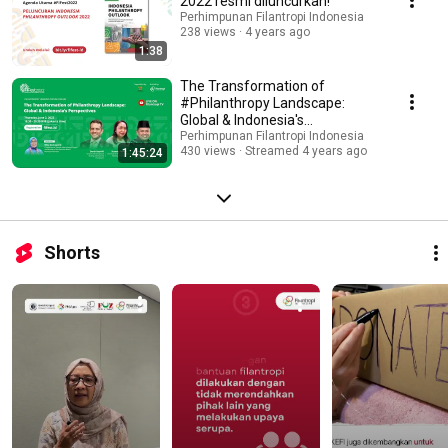
2022 resmi diluncurkan!
Perhimpunan Filantropi Indonesia
238 views
4 years ago
1:38
The Transformation of
#Philanthropy Landscape:
Global & Indonesia's
Perpectives | #FIFest2022
Perhimpunan Filantropi Indonesia
430 views
Streamed 4 years ago
1:45:24
Shorts