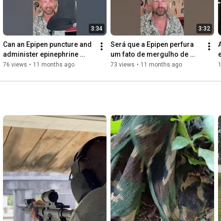
3:34
3:32
Can an Epipen puncture and 
Será que a Epipen perfura 
administer epinephrine 
um fato de mergulho de 
through a 5mm wetsuit?
5mm? 
76 views
•
11 months ago
73 views
•
11 months ago
1