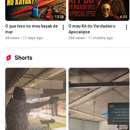
13:28
6:53
O que levo no meu kayak de 
O meu Kit do Verdadeiro 
mar
Apocalipse
44 views
•
11 days ago
268 views
•
11 months ago
Shorts