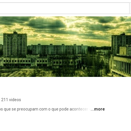
211 videos
 os que se preocupam com o que pode acontecer e que 
...more
al focado nas coisas mais prováveis de acontecerem e 
o seja com preparação , sobrevivência e mesmo a 