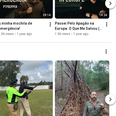
29:14
14:26
A minha mochila de 
Passei Pelo Apagão na 
emergência!
Europa: O Que Me Salvou (E 
O Que Quase Me Ferrou!)
.5K views
•
1 year ago
1.5K views
•
1 year ago