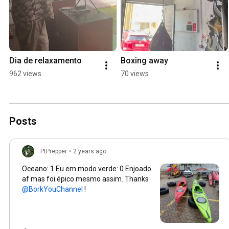
Dia de relaxamento
Boxing away
962 views
70 views
Posts
PtPrepper
•
2 years ago
Oceano: 1 Eu em modo verde: 0 Enjoado
af mas foi épico mesmo assim. Thanks
!