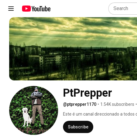
PtPrepper
@ptprepper1170
•
1.54K subscribers
•
Este é um canal direccionado a todos
querem estar preparados. Será um can
em tudo o que possa estar relacionad
Subscribe
simples paixão pela Natureza. 