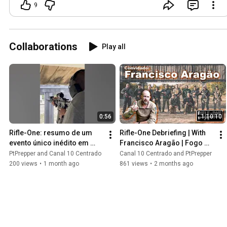
9
Collaborations
Play all
0:56
1:10:10
Rifle-One: resumo de um 
Rifle-One Debriefing | With 
evento único inédito em 
Francisco Aragão | Fogo 
Portugal!
Livre Podcast ep:4
PtPrepper and Canal 10 Centrado
Canal 10 Centrado and PtPrepper
200 views
•
1 month ago
861 views
•
2 months ago