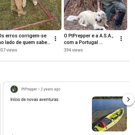
Os erros corrigem-se 
O PtPrepper e a A.S.A., 
ao lado de quem sabe! 
com a Portugal 
@CTVN - Clube Tiro 
Preppers trazem o 
807 views
394 views
Vendas 
curso de Tracking dias 
Novas@canal10centra
25 e 26 de Outubro.
do
PtPrepper
•
2 years ago
Início de novas aventuras.