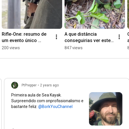
Rifle-One: resumo de 
A que distância 
um evento único 
conseguirias ver este 
inédito em Portugal!
abrigo? Conhecem o 
200 views
847 views
conceito B.L.I.S.S.?
PtPrepper
•
2 years ago
Primeira aula de Sea Kayak.
Surpreendido com onprofissionalismo e
bastante feliz.