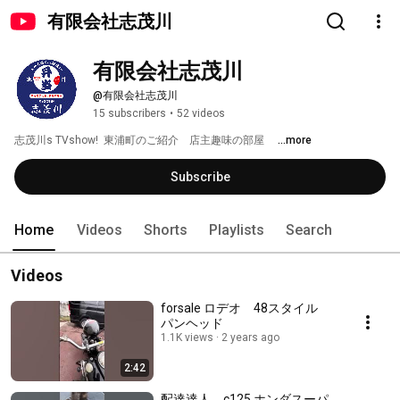
有限会社志茂川
有限会社志茂川
@有限会社志茂川
15 subscribers
•
52 videos
志茂川s TVshow!  東浦町のご紹介　店主趣味の部屋　 
...more
Subscribe
Home
Videos
Shorts
Playlists
Search
Videos
forsale ロデオ 48スタイル
パンヘッド
1.1K views
2 years ago
2:42
配達達人 c125 ホンダスーパ