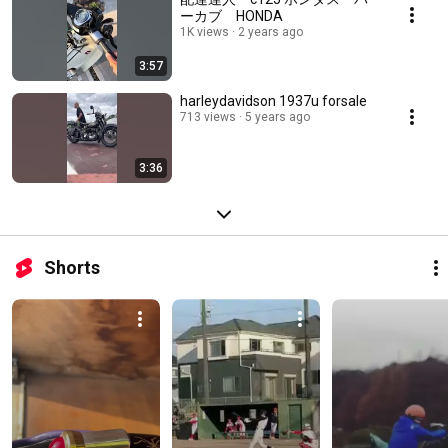
ーカブ HONDA
1K views
2 years ago
3:57
harleydavidson 1937u forsale
713 views
5 years ago
3:36
Shorts