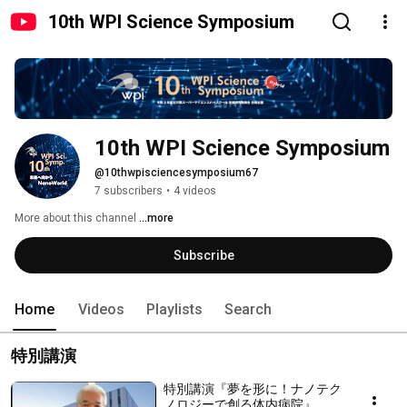
10th WPI Science Symposium
10th WPI Science Symposium
@10thwpisciencesymposium67
7 subscribers
•
4 videos
More about this channel
...more
Subscribe
Home
Videos
Playlists
Search
特別講演
特別講演『夢を形に！ナノテク
ノロジーで創る体内病院』