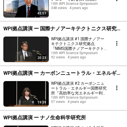
10th WPI Science Symposium
348 views
4 years ago
45:57
WPI拠点講演 ー 国際ナノアーキテクトニクス研究拠
点
WPI拠点講演 #1 国際ナノアー
キテクトニクス研究拠点
『NIMS国際ナノアーキテクト
ニクス研究拠点の取り組み』
10th WPI Science Symposium
92 views
4 years ago
20:23
WPI拠点講演 ー カーボンニュートラル・エネルギー
国際研究所
WPI拠点講演 #2 カーボンニュ
ートラル・エネルギー国際研究
所『高効率な光エネルギー利用
を目指した金属ナノ構造の制
10th WPI Science Symposium
57 views
4 years ago
19:39
御』
WPI拠点講演 ー ナノ生命科学研究所