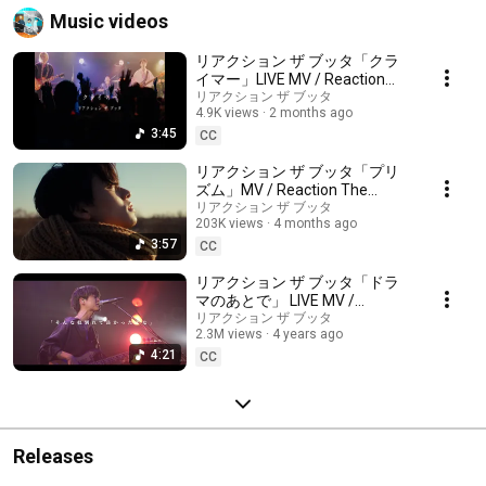
Music videos
リアクション ザ ブッタ「クラ
イマー」LIVE MV / Reaction
The Buttha - Climber
リアクション ザ ブッタ
4.9K views
2 months ago
3:45
CC
リアクション ザ ブッタ「プリ
ズム」MV / Reaction The
Buttha - Prizm
リアクション ザ ブッタ
203K views
4 months ago
3:57
CC
リアクション ザ ブッタ「ドラ
マのあとで」 LIVE MV /
Reaction The Buttha - Dorama
リアクション ザ ブッタ
2.3M views
4 years ago
no atode (After the drama)
4:21
CC
Releases