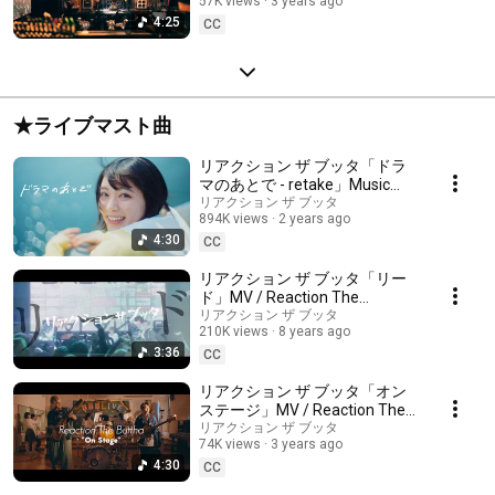
57K views
3 years ago
4:25
CC
★ライブマスト曲
リアクション ザ ブッタ「ドラ
マのあとで - retake」Music
Video
リアクション ザ ブッタ
894K views
2 years ago
4:30
CC
リアクション ザ ブッタ「リー
ド」MV / Reaction The
Buttha「Lead」MV
リアクション ザ ブッタ
210K views
8 years ago
3:36
CC
リアクション ザ ブッタ「オン
ステージ」MV / Reaction The
Buttha - On Stage
リアクション ザ ブッタ
74K views
3 years ago
4:30
CC