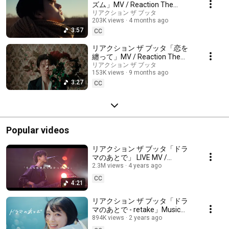
ズム」MV / Reaction The
Buttha - Prizm
リアクション ザ ブッタ
203K views
4 months ago
3:57
CC
リアクション ザ ブッタ「恋を
纏って」MV / Reaction The
Buttha - Wrapped in Love
リアクション ザ ブッタ
153K views
9 months ago
3:27
CC
Popular videos
リアクション ザ ブッタ「ドラ
マのあとで」 LIVE MV /
Reaction The Buttha - Dorama
2.3M views
4 years ago
no atode (After the drama)
CC
4:21
リアクション ザ ブッタ「ドラ
マのあとで - retake」Music
Video
894K views
2 years ago