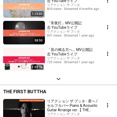
念 YouTubeライブ
リアクション ザ ブッタ
804 views
Streamed 4 months ago
1:10:03
「常夜灯」MV公開記
念 YouTubeライブ
リアクション ザ ブッタ
807 views
Streamed 1 year ago
58:50
「音の鳴る方へ」MV公開記
念 YouTubeライブ
リアクション ザ ブッタ
725 views
Streamed 1 year ago
1:03:26
THE FIRST BUTTHA
リアクション ザ ブッタ - 君へ /
セルフカバー Piano & Acoustic
Guitar Arrange ver.【 THE
FIRST BUTTHA No.20 】
リアクション ザ ブッタ