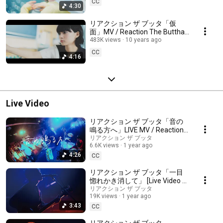
CC
4:30
リアクション ザ ブッタ「仮
面」MV / Reaction The Buttha -
Kamen (Mask)
483K views
10 years ago
CC
4:16
Live Video
リアクション ザ ブッタ「音の
鳴る方へ」LIVE MV / Reaction
The Buttha - Toward the sound
リアクション ザ ブッタ
6.6K views
1 year ago
4:26
CC
リアクション ザ ブッタ「一目
惚れかき消して」 [Live Video at
2024.03.17@SHIBUYA CLUB
リアクション ザ ブッタ
19K views
1 year ago
QUATTRO]
3:43
CC
リアクション ザ ブッタ