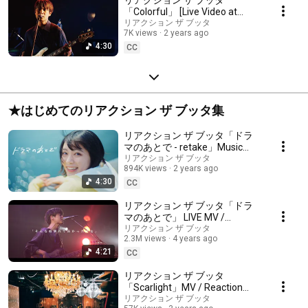
「Colorful」 [Live Video at
2024.03.17@SHIBUYA CLUB
リアクション ザ ブッタ
7K views
2 years ago
QUATTRO]
4:30
CC
★はじめてのリアクション ザ ブッタ集
リアクション ザ ブッタ「ドラ
マのあとで - retake」Music
Video
リアクション ザ ブッタ
894K views
2 years ago
4:30
CC
リアクション ザ ブッタ「ドラ
マのあとで」 LIVE MV /
Reaction The Buttha - Dorama
リアクション ザ ブッタ
2.3M views
4 years ago
no atode (After the drama)
4:21
CC
リアクション ザ ブッタ
「Scarlight」MV / Reaction
The Buttha - Scarlight
リアクション ザ ブッタ