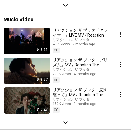
Music Video
リアクション ザ ブッタ「クラ
イマー」LIVE MV / Reaction
The Buttha - Climber
リアクション ザ ブッタ
4.9K views
2 months ago
3:45
CC
リアクション ザ ブッタ「プリ
ズム」MV / Reaction The
Buttha - Prizm
リアクション ザ ブッタ
203K views
4 months ago
3:57
CC
リアクション ザ ブッタ「恋を
纏って」MV / Reaction The
Buttha - Wrapped in Love
リアクション ザ ブッタ
153K views
9 months ago
3:27
CC