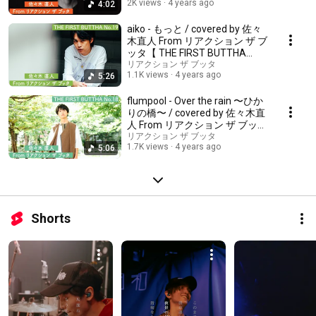
2K views
4 years ago
4:02
aiko - もっと / covered by 佐々
木直人 From リアクション ザ ブ
ッタ【 THE FIRST BUTTHA
No.19 】
リアクション ザ ブッタ
1.1K views
4 years ago
5:26
flumpool - Over the rain 〜ひか
りの橋〜 / covered by 佐々木直
人 From リアクション ザ ブッタ
【 THE FIRST BUTTHA No.18 】
リアクション ザ ブッタ
1.7K views
4 years ago
5:06
Shorts