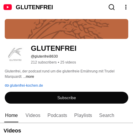
GLUTENFREI
GLUTENFREI
@glutenfrei8630
212 subscribers
•
25 videos
Glutenfrei, der podcast rund um die glutenfreie Ernährung mit Trudel 
Marquardt. 
...more
glutenfrei-kochen.de
Subscribe
Home
Videos
Podcasts
Playlists
Search
Videos