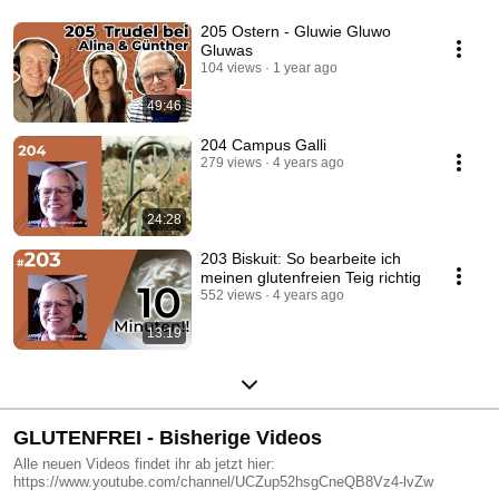
205 Ostern - Gluwie Gluwo
Gluwas
104 views
1 year ago
49:46
204 Campus Galli
279 views
4 years ago
24:28
203 Biskuit: So bearbeite ich
meinen glutenfreien Teig richtig
552 views
4 years ago
13:19
GLUTENFREI - Bisherige Videos
Alle neuen Videos findet ihr ab jetzt hier:
https://www.youtube.com/channel/UCZup52hsgCneQB8Vz4-lvZw