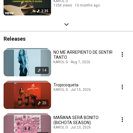
KAROL G
135K views
10 months ago
2:35
Releases
NO ME ARREPIENTO DE SENTIR
TANTO
KAROL G · Aug 7, 2026
14
Tropicoqueta
KAROL G · Jul 15, 2026
20
MAÑANA SERÁ BONITO
(BICHOTA SEASON)
KAROL G · Jul 23, 2026