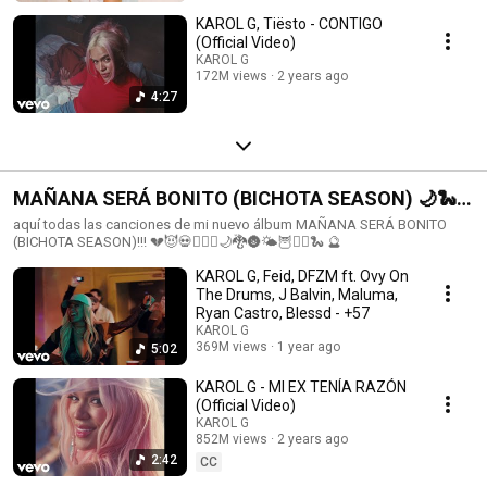
KAROL G, Tiësto - CONTIGO
(Official Video)
KAROL G
172M views
2 years ago
4:27
MAÑANA SERÁ BONITO (BICHOTA SEASON) 🌙🐍
💔😈
aquí todas las canciones de mi nuevo álbum MAÑANA SERÁ BONITO
(BICHOTA SEASON)!!! 💔😈💀🧚🏼‍♀️🌙🐉🌚🌤🦉❤️‍🔥🐍 🔮
KAROL G, Feid, DFZM ft. Ovy On
The Drums, J Balvin, Maluma,
Ryan Castro, Blessd - +57
KAROL G
369M views
1 year ago
5:02
KAROL G - MI EX TENÍA RAZÓN
(Official Video)
KAROL G
852M views
2 years ago
2:42
CC