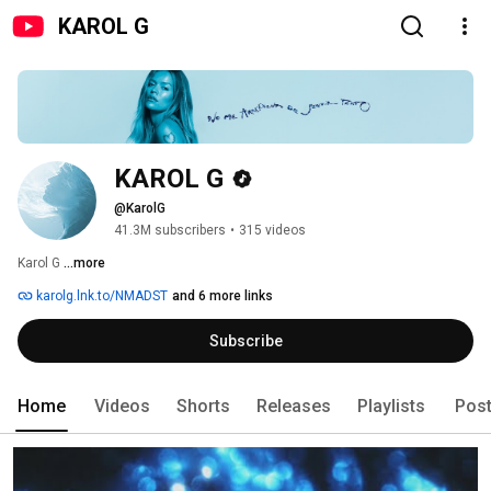
KAROL G
KAROL G
@KarolG
41.3M subscribers
•
315 videos
Karol G 
...more
karolg.lnk.to/NMADST
and 6 more links
Subscribe
Home
Videos
Shorts
Releases
Playlists
Pos