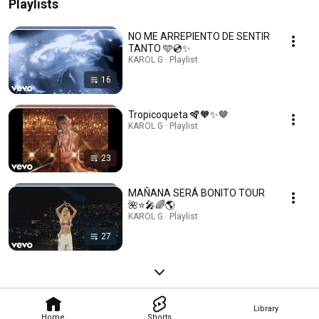
Playlists
NO ME ARREPIENTO DE SENTIR
TANTO 🩵💿✨
KAROL G · Playlist
16
Tropicoqueta 🪇🧡✨🤎
KAROL G · Playlist
23
MAÑANA SERÁ BONITO TOUR
🌺⭐️🎤🌈🌎
KAROL G · Playlist
27
Library
Home
Shorts