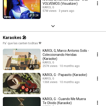
VOLVEMOS (Visualizer)
KAROL G
57M views
3 years ago
3:24
Karaokes 🎤
Pa' que las canten toditas 💖
KAROL G, Marco Antonio Solís -
Coleccionando Heridas
(Karaoke)
KAROL G
257K views
10 months ago
3:25
KAROL G - Papasito (Karaoke)
KAROL G
136K views
10 months ago
2:47
KAROL G - Cuando Me Muera
Te Olvido (Karaoke)