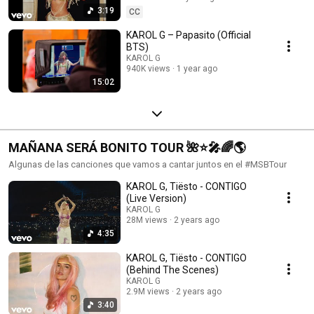
3:19
CC
KAROL G – Papasito (Official
BTS)
KAROL G
940K views
1 year ago
15:02
MAÑANA SERÁ BONITO TOUR 🌺⭐️🎤🌈🌎
Algunas de las canciones que vamos a cantar juntos en el #MSBTour
KAROL G, Tiësto - CONTIGO
(Live Version)
KAROL G
28M views
2 years ago
4:35
KAROL G, Tiësto - CONTIGO
(Behind The Scenes)
KAROL G
2.9M views
2 years ago
3:40