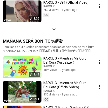
KAROL G - S91 (Official Video)
KAROL G
250M views
3 years ago
CC
3:06
MAÑANA SERÁ BONITO✨🌈🌸
Familiaaa aquí pueden escuchar todas las canciones de mi álbum
MAÑANA SERÁ BONITO!!! 🧜🏻‍♀️🌊✨☀️🐈‍⬛🌷✨☘️🌺⭐️🖤✨❤️‍🔥🌸🧜🏻‍♀️
KAROL G - Mientras Me Curo
Del Cora (Visualizer)
KAROL G
68M views
3 years ago
2:43
KAROL G - Mientras Me Curo
Del Cora (Official Video)
KAROL G
335M views
3 years ago
3:01
CC
KAROL G, Romeo Santos - X SI