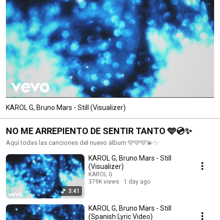
KAROL G, Bruno Mars - Still (Visualizer)
NO ME ARREPIENTO DE SENTIR TANTO 🩵💿✨
Aquí todas las canciones del nuevo álbum 🩵🩵🩵💫✨
KAROL G, Bruno Mars - Still
(Visualizer)
KAROL G
379K views
1 day ago
3:41
KAROL G, Bruno Mars - Still
(Spanish Lyric Video)