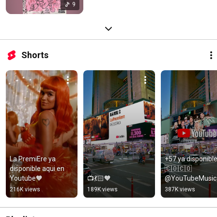
9
Shorts
La PremiEre ya 
+57 ya disponible
disponible aqui en 
🇨🇴🇨🇴 
Youtube🧡
📺💃🏻🧡
@YouTubeMusic
216K views
189K views
387K views