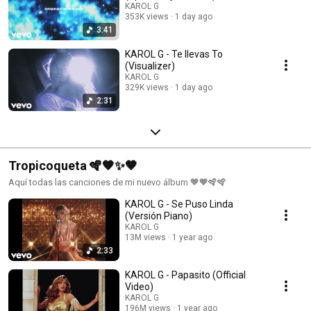
KAROL G
353K views
1 day ago
3:41
KAROL G - Te llevas To
(Visualizer)
KAROL G
329K views
1 day ago
2:31
Tropicoqueta 🪇🧡✨🤎
Aquí todas las canciones de mi nuevo álbum 🧡🧡🪇🪇
KAROL G - Se Puso Linda
(Versión Piano)
KAROL G
13M views
1 year ago
2:33
KAROL G - Papasito (Official
Video)
KAROL G
196M views
1 year ago