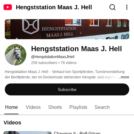
Hengststation Maas J. Hell
Hengststation Maas J. Hell
@HengststationMaasJHell
258 subscribers
•
76 videos
Hengststation Maas J. Hell -  Verkauf von Sportpferden, Turniervorstellung 
der Berittpferde, der im Deckeinsatz stehenden Hengste  und eigenen 
...more
Sportpferde sowie Präsentation der Fohlen für das Fohlenchampionat und 
der Hengstvorführung! 
Subscribe
Home
Videos
Shorts
Playlists
Search
Videos
Chavaros II - Rolf-Göran